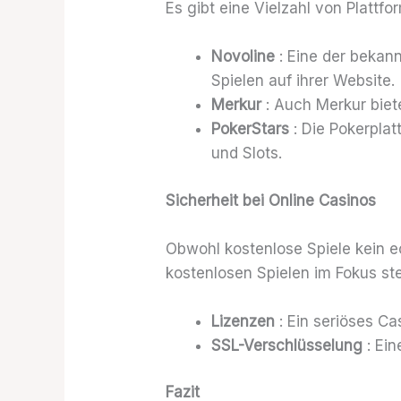
Es gibt eine Vielzahl von Plattfo
Novoline
: Eine der bekan
Spielen auf ihrer Website.
Merkur
: Auch Merkur biet
PokerStars
: Die Pokerpla
und Slots.
Sicherheit bei Online Casinos
Obwohl kostenlose Spiele kein ec
kostenlosen Spielen im Fokus ste
Lizenzen
: Ein seriöses C
SSL-Verschlüsselung
: Ei
Fazit