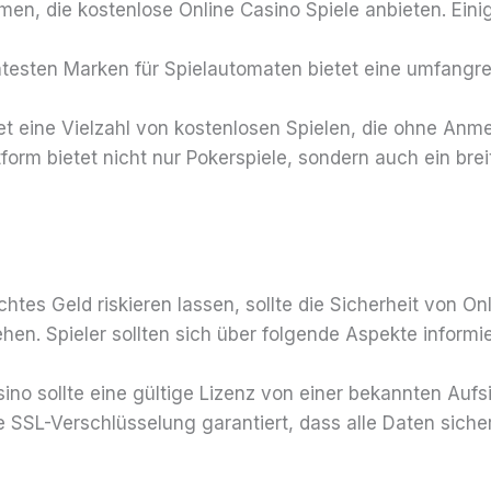
rmen, die kostenlose Online Casino Spiele anbieten. Eini
ntesten Marken für Spielautomaten bietet eine umfangr
et eine Vielzahl von kostenlosen Spielen, die ohne An
ttform bietet nicht nur Pokerspiele, sondern auch ein br
htes Geld riskieren lassen, sollte die Sicherheit von O
hen. Spieler sollten sich über folgende Aspekte informi
asino sollte eine gültige Lizenz von einer bekannten Auf
ne SSL-Verschlüsselung garantiert, dass alle Daten sich