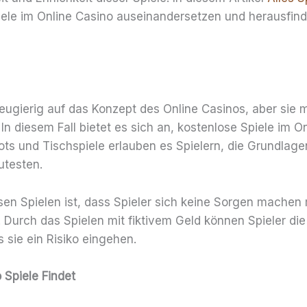
ele im Online Casino auseinandersetzen und herausfin
 neugierig auf das Konzept des Online Casinos, aber sie 
 In diesem Fall bietet es sich an, kostenlose Spiele im 
ots und Tischspiele erlauben es Spielern, die Grundlagen
utesten.
osen Spielen ist, dass Spieler sich keine Sorgen machen
n. Durch das Spielen mit fiktivem Geld können Spieler d
 sie ein Risiko eingehen.
 Spiele Findet