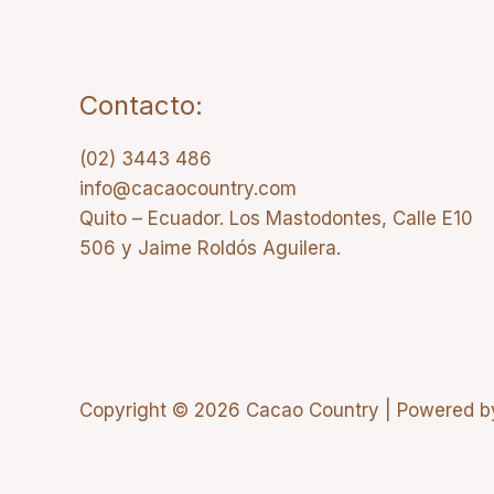
Contacto:
(02) 3443 486
info@cacaocountry.com
Quito – Ecuador. Los Mastodontes, Calle E10
506 y Jaime Roldós Aguilera.
Copyright © 2026 Cacao Country | Powered 