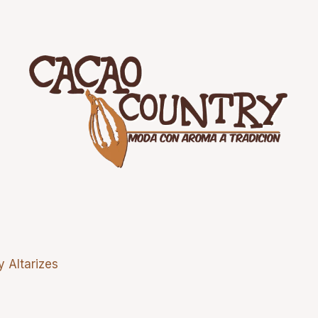
by
Altarizes