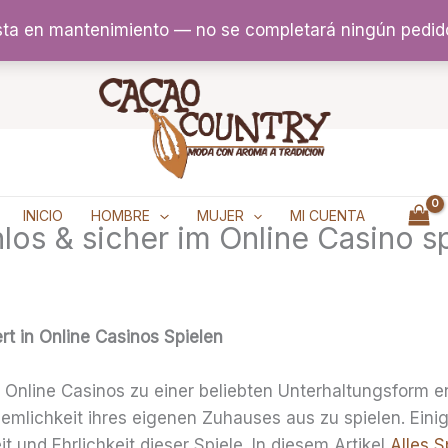
sta en mantenimiento — no se completará ningún pedid
INICIO
HOMBRE
MUJER
MI CUENTA
nlos & sicher im Online Casino s
ert in Online Casinos Spielen
 Online Casinos zu einer beliebten Unterhaltungsform ent
emlichkeit ihres eigenen Zuhauses aus zu spielen. Ein
it und Ehrlichkeit dieser Spiele. In diesem Artikel
Alles S