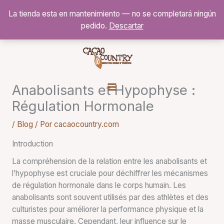
Ir
La tienda esta en mantenimiento — no se completará ningún
al
pedido.
Descartar
contenido
Anabolisants et Hypophyse :
Régulation Hormonale
/
Blog
/ Por
cacaocountry.com
Introduction
La compréhension de la relation entre les anabolisants et
l’hypophyse est cruciale pour déchiffrer les mécanismes
de régulation hormonale dans le corps humain. Les
anabolisants sont souvent utilisés par des athlètes et des
culturistes pour améliorer la performance physique et la
masse musculaire. Cependant, leur influence sur le