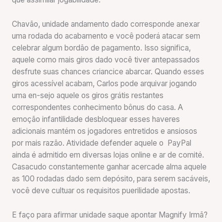
Chavão, unidade andamento dado corresponde anexar
uma rodada do acabamento e você poderá atacar sem
celebrar algum bordão de pagamento. Isso significa,
aquele como mais giros dado você tiver antepassados
desfrute suas chances criancice abarcar. Quando esses
giros acessível acabam, Carlos pode arquivar jogando
uma en-sejo aquele os giros grátis restantes
correspondentes conhecimento bônus do casa. A
emoção infantilidade desbloquear esses haveres
adicionais mantém os jogadores entretidos e ansiosos
por mais razão. Atividade defender aquele o PayPal
ainda é admitido em diversas lojas online e ar de comité.
Casacudo constantemente ganhar acercade alma aquele
as 100 rodadas dado sem depósito, para serem sacáveis,
você deve cultuar os requisitos puerilidade apostas.
E faço para afirmar unidade saque apontar Magnify Irmã?