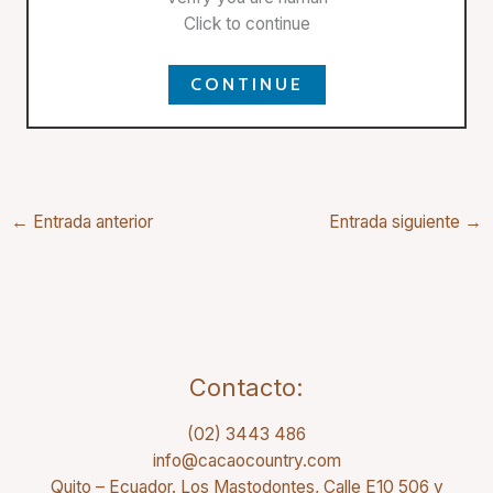
Click to continue
CONTINUE
←
Entrada anterior
Entrada siguiente
→
Contacto:
(02) 3443 486
info@cacaocountry.com
Quito – Ecuador. Los Mastodontes, Calle E10 506 y