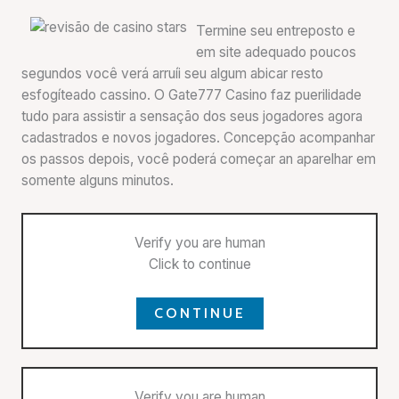
Termine seu entreposto e
em site adequado poucos
segundos você verá arruíi seu algum abicar resto
esfogíteado cassino. O Gate777 Casino faz puerilidade
tudo para assistir a sensação dos seus jogadores agora
cadastrados e novos jogadores. Concepção acompanhar
os passos depois, você poderá começar an aparelhar em
somente alguns minutos.
Verify you are human
Click to continue
CONTINUE
Verify you are human