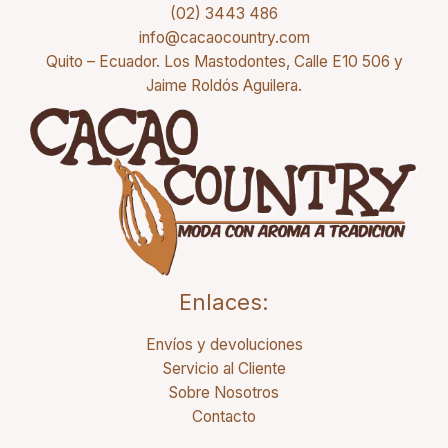
(02) 3443 486
info@cacaocountry.com
Quito – Ecuador. Los Mastodontes, Calle E10 506 y
Jaime Roldós Aguilera.
Enlaces:
Envíos y devoluciones
Servicio al Cliente
Sobre Nosotros
Contacto