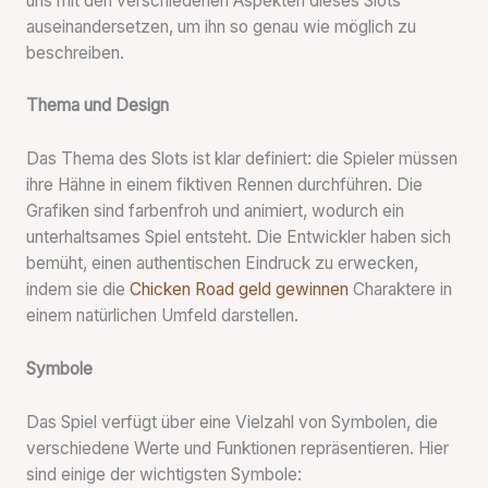
uns mit den verschiedenen Aspekten dieses Slots
auseinandersetzen, um ihn so genau wie möglich zu
beschreiben.
Thema und Design
Das Thema des Slots ist klar definiert: die Spieler müssen
ihre Hähne in einem fiktiven Rennen durchführen. Die
Grafiken sind farbenfroh und animiert, wodurch ein
unterhaltsames Spiel entsteht. Die Entwickler haben sich
bemüht, einen authentischen Eindruck zu erwecken,
indem sie die
Chicken Road geld gewinnen
Charaktere in
einem natürlichen Umfeld darstellen.
Symbole
Das Spiel verfügt über eine Vielzahl von Symbolen, die
verschiedene Werte und Funktionen repräsentieren. Hier
sind einige der wichtigsten Symbole: