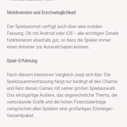
Mobilversion und Erschwinglichkeit
Der Spielautomat verfügt auch über eine mobilen
Fassung. Ob mit Android oder iOS – alle wichtigen Details
funktionieren ebenfalls gut, so dass die Spieler immer
einen Anbieter zur Auswahl haben können.
Spiel-Erfahrung
Nach diesem intensiven Vergleich zeigt sich klar: Die
Spielzusammenfassung fängt nur bedingt all den Charme
und Reiz dieses Games mit seiner großen Spielauswahl.
Das einzigartige Äußere, das ungewöhnliche Thema, die
verlockende Grafik und die hohen Potenzialerträge
versprächen allen Spielern eine großartigen Einsteiger-
Gesamtpaket.