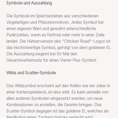
Symbole und Auszahlung
Die Symbole im Spiel bestehen aus verschiedenen
Vögelartigen und Pflanzenmotiven. Jedes Symbol hat
einen eigenen Wert und gewährt unterschiedliche
Punktzahlen, wenn es fünfmal oder mehr in einer Zeile
landet. Die Hühnerversion des "Chicken Road"-Logos ist
das höchstwertige Symbol, gefolgt von dem goldenen Ei.
Die Auszahlung beginnt bei 50 Mal den
Gesamtwetteinsatz für einen Vierer-Plus-Symbol.
Wilds und Scatter-Symbole
Das Wildsymbol erscheint auf den Rollen wie ein Joker in
einer Kartenspieldeck, ist also wild. Es kann anstelle von
allen anderen Symbolen eingesetzt werden, um neue
Kombinationen zu erstellen, die Gewinn bringen. Das
Scatter-Symbol dagegen ist das goldene Ei, welches als
Replikation eines Zauberschatzes gedacht wird.