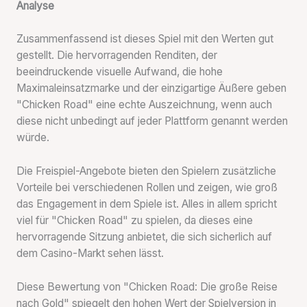
Analyse
Zusammenfassend ist dieses Spiel mit den Werten gut
gestellt. Die hervorragenden Renditen, der
beeindruckende visuelle Aufwand, die hohe
Maximaleinsatzmarke und der einzigartige Äußere geben
"Chicken Road" eine echte Auszeichnung, wenn auch
diese nicht unbedingt auf jeder Plattform genannt werden
würde.
Die Freispiel-Angebote bieten den Spielern zusätzliche
Vorteile bei verschiedenen Rollen und zeigen, wie groß
das Engagement in dem Spiele ist. Alles in allem spricht
viel für "Chicken Road" zu spielen, da dieses eine
hervorragende Sitzung anbietet, die sich sicherlich auf
dem Casino-Markt sehen lässt.
Diese Bewertung von "Chicken Road: Die große Reise
nach Gold" spiegelt den hohen Wert der Spielversion in