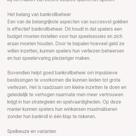
Het belang van bankrollbeheer
Een van de belangrijkste aspecten van succesvol gokken
is effectief bankrollbeheer. Dit houdt in dat spelers een
budget moeten instellen voor hun speelsessies en zich
eraan moeten houden. Door te bepalen hoeveel geld ze
willen inzetten, kunnen spelers hun verliezen beheersen
en hun speelervaring plezieriger maken.
Bovendien helpt goed bankrollbeheer om impulsieve
beslissingen te voorkomen die kunnen leiden tot grote
verliezen. Het is raadzaam om kleine inzetten te doen en
geleidelijk te verhogen naarmate men meer vertrouwen
krijgt in hun strategieën en spelvaardigheden. Op deze
manier kunnen spelers hun winkansen maximaliseren
zonder hun bankroll in één klap te riskeren.
Spelkeuze en varianten