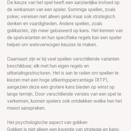
De keuze van het spel heeft een aanzienlijke invloed op
de winkansen van een speler. Sommige spellen, zoals
poker, vereisen niet alleen geluk maar ook strategisch
denken en vaardigheden. Andere spellen, zoals
gokkasten, zijn meer gebaseerd op kans. Het kennen van
de spelvarianten en hun specifieke regels kan een speler
helpen om weloverwogen keuzes te maken.
Daarnaast zijn er bij veel spellen verschillende varianten
beschikbaar, elk met hun eigen regels en
uitbetalingsstructuren. Het is aan te raden om spellen te
kiezen met een hoge uitkeringspercentage (RTP),
aangezien deze een grotere kans bieden op winst op
lange termijn. Door verschillende versies van een spel te
verkennen, kunnen spelers ook ontdekken welke hen het
meest aanspreken.
Het psychologische aspect van gokken
Gokken is niet alleen een kwestie van strategie en kans;