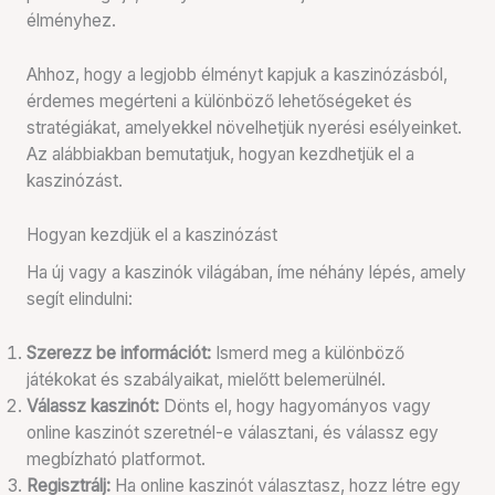
élményhez.
Ahhoz, hogy a legjobb élményt kapjuk a kaszinózásból,
érdemes megérteni a különböző lehetőségeket és
stratégiákat, amelyekkel növelhetjük nyerési esélyeinket.
Az alábbiakban bemutatjuk, hogyan kezdhetjük el a
kaszinózást.
Hogyan kezdjük el a kaszinózást
Ha új vagy a kaszinók világában, íme néhány lépés, amely
segít elindulni:
Szerezz be információt:
Ismerd meg a különböző
játékokat és szabályaikat, mielőtt belemerülnél.
Válassz kaszinót:
Dönts el, hogy hagyományos vagy
online kaszinót szeretnél-e választani, és válassz egy
megbízható platformot.
Regisztrálj:
Ha online kaszinót választasz, hozz létre egy