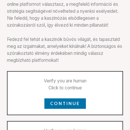
online platformot választasz, a megfelelő információ és
stratégia segítségével növelheted a nyerési esélyeidet.
Ne feledd, hogy a kaszinózás elsődlegesen a
szórakozásról szól, így élvezd ki minden pillanatát!
Fedezd fel tehát a kaszinók bűvös világát, és tapasztald
meg az izgalmakat, amelyeket kínálnak! A biztonságos és
szórakoztató élmény érdekében mindig válassz
megbízható platformokat!
Verify you are human
Click to continue
CONTINUE