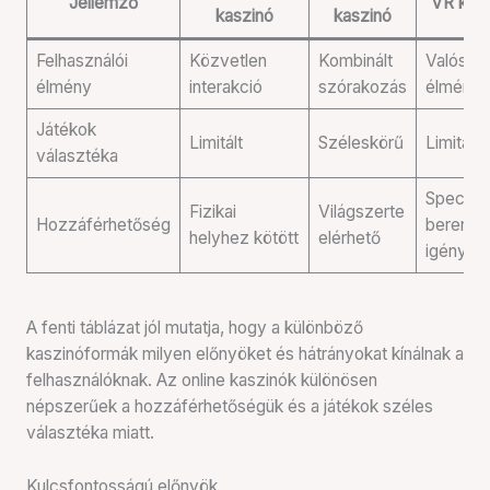
Jellemző
VR kas
kaszinó
kaszinó
Felhasználói
Közvetlen
Kombinált
Valóság
élmény
interakció
szórakozás
élmény
Játékok
Limitált
Széleskörű
Limitált
választéka
Speciáli
Fizikai
Világszerte
Hozzáférhetőség
berende
helyhez kötött
elérhető
igényel
A fenti táblázat jól mutatja, hogy a különböző
kaszinóformák milyen előnyöket és hátrányokat kínálnak a
felhasználóknak. Az online kaszinók különösen
népszerűek a hozzáférhetőségük és a játékok széles
választéka miatt.
Kulcsfontosságú előnyök