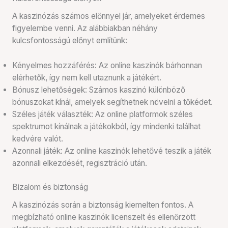
A kaszinózás számos előnnyel jár, amelyeket érdemes
figyelembe venni. Az alábbiakban néhány
kulcsfontosságú előnyt említünk:
Kényelmes hozzáférés: Az online kaszinók bárhonnan
elérhetők, így nem kell utaznunk a játékért.
Bónusz lehetőségek: Számos kaszinó különböző
bónuszokat kínál, amelyek segíthetnek növelni a tőkédet.
Széles játék választék: Az online platformok széles
spektrumot kínálnak a játékokból, így mindenki találhat
kedvére valót.
Azonnali játék: Az online kaszinók lehetővé teszik a játék
azonnali elkezdését, regisztráció után.
Bizalom és biztonság
A kaszinózás során a biztonság kiemelten fontos. A
megbízható online kaszinók licenszelt és ellenőrzött