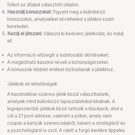
fiókot az általad választott oldalon.
Használj bónuszokat:
Figyeld meg a különböző
bónuszokat, amelyekkel növelheted a játékra szánt
keretedet.
Kezdj el játszani:
Válaszd ki kedvenc játékodat, és indulj
el!
Az információ elősegíti a tudatosabb döntéseket.
A megbízható kaszinó növeli a biztonságérzetet.
A bónuszok többlet értéket biztosítanak a játékhoz.
Játékok és lehetőségek
A kaszinókban számos játék közül választhatunk,
amelyek mind különböző tapasztalatokat kínálnak. A
legnépszerűbb játékok közé tartozik a blackjack, ahol a
cél a 21 pont elérése, valamint a póker, amely nem
csupán a kártyák szerencséjéről, hanem a stratégiáról és
a pszichológiáról is szól. A rulett a forgó kerékre tippelés