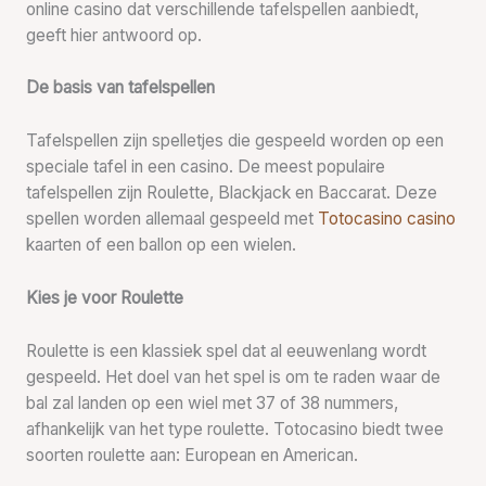
online casino dat verschillende tafelspellen aanbiedt,
geeft hier antwoord op.
De basis van tafelspellen
Tafelspellen zijn spelletjes die gespeeld worden op een
speciale tafel in een casino. De meest populaire
tafelspellen zijn Roulette, Blackjack en Baccarat. Deze
spellen worden allemaal gespeeld met
Totocasino casino
kaarten of een ballon op een wielen.
Kies je voor Roulette
Roulette is een klassiek spel dat al eeuwenlang wordt
gespeeld. Het doel van het spel is om te raden waar de
bal zal landen op een wiel met 37 of 38 nummers,
afhankelijk van het type roulette. Totocasino biedt twee
soorten roulette aan: European en American.