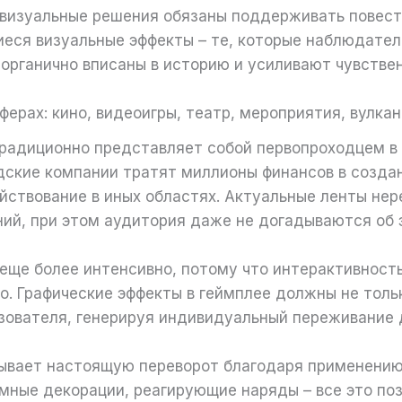
 визуальные решения обязаны поддерживать повест
еся визуальные эффекты – те, которые наблюдател
 органично вписаны в историю и усиливают чувстве
ферах: кино, видеоигры, театр, мероприятия, вулкан
радиционно представляет собой первопроходцем в
удские компании тратят миллионы финансов в созда
йствование в иных областях. Актуальные ленты нер
ний, при этом аудитория даже не догадываются об 
 еще более интенсивно, потому что интерактивност
о. Графические эффекты в геймплее должны не толь
зователя, генерируя индивидуальный переживание д
ывает настоящую переворот благодаря применению
ные декорации, реагирующие наряды – все это поз