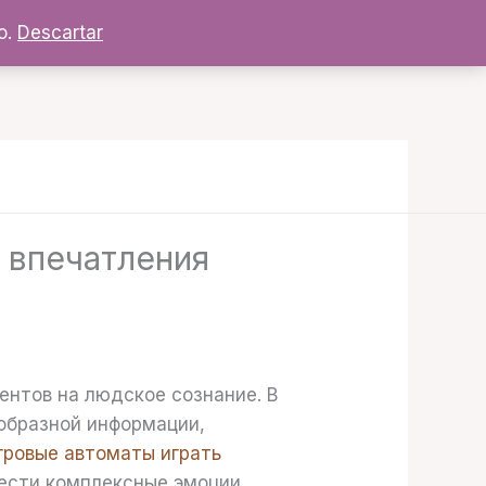
o.
Descartar
 впечатления
ентов на людское сознание. В
образной информации,
гровые автоматы играть
ести комплексные эмоции,