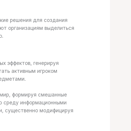
ские решения для создания
уют организациям выделиться
о.
х эффектов, генерируя
тать активным игроком
редметами.
 мир, формируя смешанные
ую среду информационными
и, существенно модифицируя