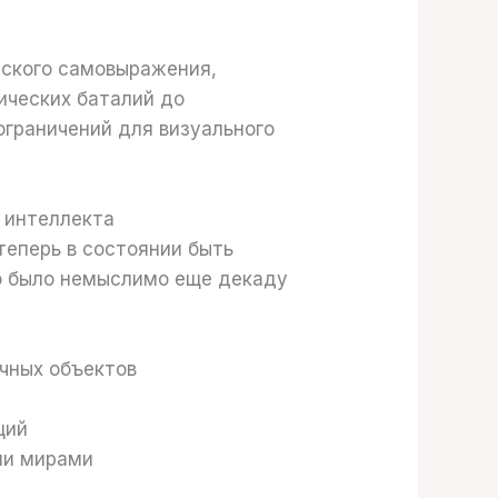
еского самовыражения,
ических баталий до
ограничений для визуального
 интеллекта
теперь в состоянии быть
то было немыслимо еще декаду
чных объектов
ций
ми мирами