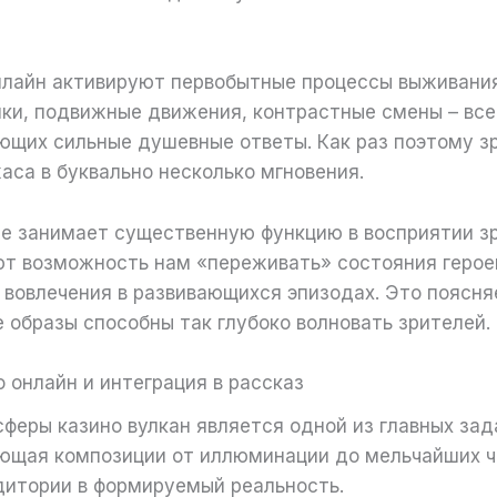
нлайн активируют первобытные процессы выживани
нки, подвижные движения, контрастные смены – все
ющих сильные душевные ответы. Как раз поэтому з
аса в буквально несколько мгновения.
 занимает существенную функцию в восприятии зр
 возможность нам «переживать» состояния героев
вовлечения в развивающихся эпизодах. Это поясняе
 образы способны так глубоко волновать зрителей.
 онлайн и интеграция в рассказ
еры казино вулкан является одной из главных зад
ющая композиции от иллюминации до мельчайших ч
итории в формируемый реальность.