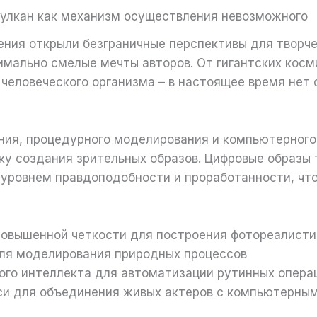
вулкан как механизм осуществления невозможного
ния открыли безграничные перспективы для творч
имально смелые мечты авторов. От гигантских косм
человеческого организма – в настоящее время нет 
ния, процедурного моделирования и компьютерного
у создания зрительных образов. Цифровые образы 
 уровнем правдоподобности и проработанности, ч
повышенной четкости для построения фотореалисти
ля моделирования природных процессов
ого интеллекта для автоматизации рутинных опера
си для объединения живых актеров с компьютерны