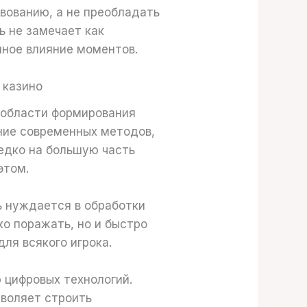
вованию, а не преобладать
ь не замечает как
нное влияние моментов.
 казино
 области формирования
ние современных методов,
едко на большую часть
этом.
ь нуждается в обработки
ко поражать, но и быстро
ля всякого игрока.
 цифровых технологий.
воляет строить