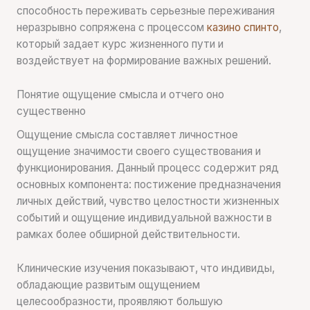
способность переживать серьезные переживания
неразрывно сопряжена с процессом
казино спинто
,
который задает курс жизненного пути и
воздействует на формирование важных решений.
Понятие ощущение смысла и отчего оно
существенно
Ощущение смысла составляет личностное
ощущение значимости своего существования и
функционирования. Данный процесс содержит ряд
основных компонента: постижение предназначения
личных действий, чувство целостности жизненных
событий и ощущение индивидуальной важности в
рамках более обширной действительности.
Клинические изучения показывают, что индивиды,
обладающие развитым ощущением
целесообразности, проявляют большую