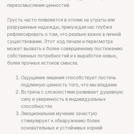
переосмысления ценностей.
Грусть часто появляется в отклик на утраты или
разрушенные надежды, принуждая нас глубже
рефлексировать о том, что реально важно в личной
существовании. Этот ход печали и пересмотра
может вызвать к более совершенному постижению
собственных потребностей и к выработке новых,
более прочных истоков смысла.
Ощущение лишения способствует постичь
подлинную ценность того, что мы владеем
Встреча с сложностями развивает душевную
силу и уверенность в индивидуальных
способностях
Эмоциональная мучение зачастую
стимулирует к обнаружению более
основательных и устойчивых корней