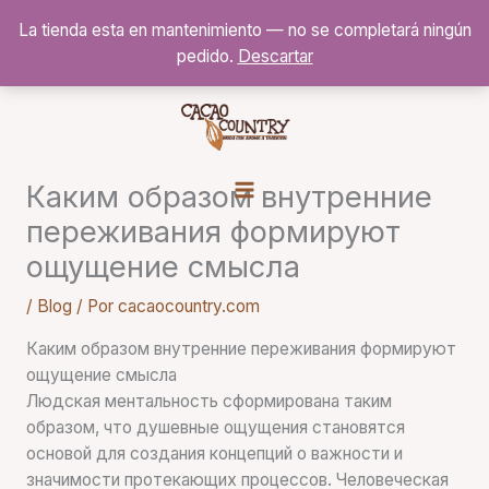
Ir
La tienda esta en mantenimiento — no se completará ningún
al
pedido.
Descartar
contenido
Каким образом внутренние
переживания формируют
ощущение смысла
/
Blog
/ Por
cacaocountry.com
Каким образом внутренние переживания формируют
ощущение смысла
Людская ментальность сформирована таким
образом, что душевные ощущения становятся
основой для создания концепций о важности и
значимости протекающих процессов. Человеческая