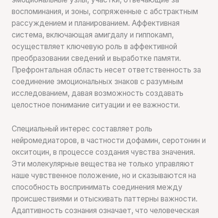
воспоминания, и зоны, сопряженные с абстрактным
рассуждением и планированием. Аффективная
система, включающая амигдалу и гиппокамп,
осуществляет ключевую роль в аффективной
преобразовании сведений и выработке памяти.
Префронтальная область несет ответственность за
соединение эмоциональных знаков с разумным
исследованием, давая возможность создавать
целостное понимание ситуации и ее важности.
Специальный интерес составляет роль
нейромедиаторов, в частности дофамин, серотонин и
окситоцин, в процессе создания чувства значения.
Эти молекулярные вещества не только управляют
наше чувственное положение, но и сказываются на
способность воспринимать соединения между
происшествиями и отыскивать паттерны важности.
Адаптивность сознания означает, что человеческая