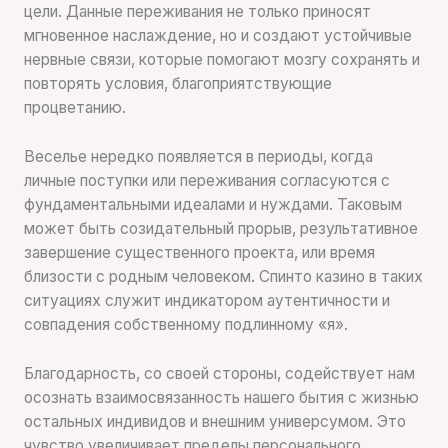
цели. Данные переживания не только приносят
мгновенное наслаждение, но и создают устойчивые
нервные связи, которые помогают мозгу сохранять и
повторять условия, благоприятствующие
процветанию.
Веселье нередко появляется в периоды, когда
личные поступки или переживания согласуются с
фундаментальными идеалами и нуждами. Таковым
может быть созидательный прорыв, результативное
завершение существенного проекта, или время
близости с родным человеком. Спинто казино в таких
ситуациях служит индикатором аутентичности и
совпадения собственному подлинному «я».
Благодарность, со своей стороны, содействует нам
осознать взаимосвязанность нашего бытия с жизнью
остальных индивидов и внешним универсумом. Это
чувство увеличивает пределы персонального