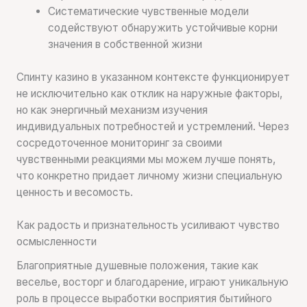
Систематические чувственные модели
содействуют обнаружить устойчивые корни
значения в собственной жизни
Спинту казино в указанном контексте функционирует
не исключительно как отклик на наружные факторы,
но как энергичный механизм изучения
индивидуальных потребностей и устремлений. Через
сосредоточенное мониторинг за своими
чувственными реакциями мы можем лучше понять,
что конкретно придает личному жизни специальную
ценность и весомость.
Как радость и признательность усиливают чувство
осмысленности
Благоприятные душевные положения, такие как
веселье, восторг и благодарение, играют уникальную
роль в процессе выработки восприятия бытийного