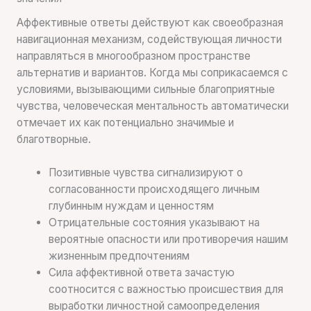
Аффективные ответы действуют как своеобразная
навигационная механизм, содействующая личности
направляться в многообразном пространстве
альтернатив и вариантов. Когда мы соприкасаемся с
условиями, вызывающими сильные благоприятные
чувства, человеческая ментальность автоматически
отмечает их как потенциально значимые и
благотворные.
Позитивные чувства сигнализируют о
согласованности происходящего личным
глубинным нуждам и ценностям
Отрицательные состояния указывают на
вероятные опасности или противоречия нашим
жизненным предпочтениям
Сила аффективной ответа зачастую
соотносится с важностью происшествия для
выработки личностной самоопределения