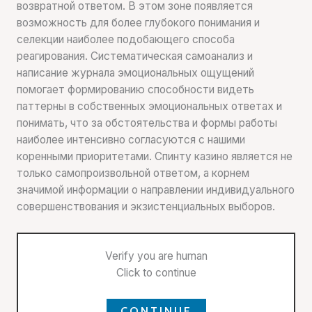
возвратной ответом. В этом зоне появляется
возможность для более глубокого понимания и
селекции наиболее подобающего способа
реагирования. Систематическая самоанализ и
написание журнала эмоциональных ощущений
помогает формированию способности видеть
паттерны в собственных эмоциональных ответах и
понимать, что за обстоятельства и формы работы
наиболее интенсивно согласуются с нашими
коренными приоритетами. Спинту казино является не
только самопроизвольной ответом, а корнем
значимой информации о направлении индивидуального
совершенствования и экзистенциальных выборов.
Verify you are human
Click to continue
CONTINUE