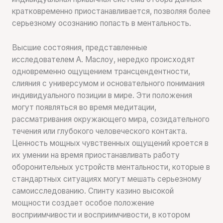
кратковременно приостанавливается, позволяя более
серьезному осознанию попасть в ментальность.
Высшие состояния, представленные
исследователем А. Маслоу, нередко происходят
одновременно ощущением трансцендентности,
слияния с универсумом и основательного понимания
индивидуального позиции в мире. Эти положения
могут появляться во время медитации,
рассматривания окружающего мира, созидательного
течения или глубокого человеческого контакта.
Ценность мощных чувственных ощущений кроется в
их умении на время приостанавливать работу
оборонительных устройств ментальности, которые в
стандартных ситуациях могут мешать серьезному
самоисследованию. Спинту казино высокой
мощности создает особое положение
восприимчивости и восприимчивости, в котором