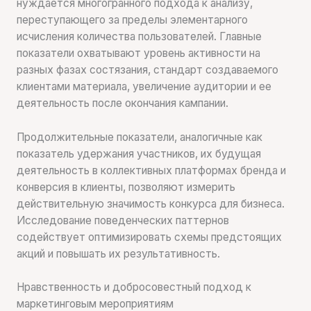
нуждается многогранного подхода к анализу,
переступающего за пределы элементарного
исчисления количества пользователей. Главные
показатели охватывают уровень активности на
разных фазах состязания, стандарт создаваемого
клиентами материала, увеличение аудитории и ее
деятельность после окончания кампании.
Продолжительные показатели, аналогичные как
показатель удержания участников, их будущая
деятельность в коллективных платформах бренда и
конверсия в клиенты, позволяют измерить
действительную значимость конкурса для бизнеса.
Исследование поведенческих паттернов
содействует оптимизировать схемы предстоящих
акций и повышать их результативность.
Нравственность и добросовестный подход к
маркетинговым мероприятиям