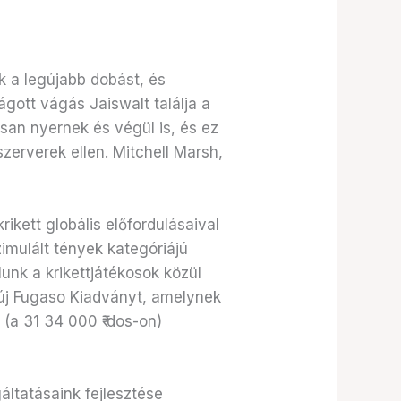
 a legújabb dobást, és
vágott vágás Jaiswalt találja a
an nyernek és végül is, és ez
zerverek ellen. Mitchell Marsh,
kett globális előfordulásaival
zimulált tények kategóriájú
unk a krikettjátékosok közül
túj Fugaso Kiadványt, amelynek
 (a 31 34 000 ₹ dos-on)
áltatásaink fejlesztése