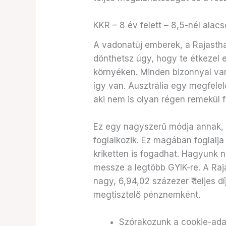
KKR – 8 év felett – 8,5-nél ala
A vadonatúj emberek, a Rajasth
dönthetsz úgy, hogy te étkezel el
környéken. Minden bizonnyal va
így van. Ausztrália egy megfelel
aki nem is olyan régen remekül fo
Ez egy nagyszerű módja annak, h
foglalkozik. Ez magában foglalja
kriketten is fogadhat. Hagyunk n
messze a legtöbb GYIK-re. A Raj
nagy, 6,94,02 százezer ₹ teljes 
megtisztelő pénznemként.
Szórakozunk a cookie-adato