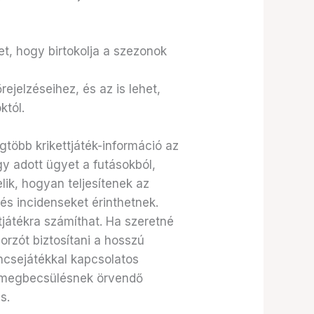
et, hogy birtokolja a szezonok
ejelzéseihez, és az is lehet,
któl.
gtöbb krikettjáték-információ az
y adott ügyet a futásokból,
ik, hogyan teljesítenek az
 és incidenseket érinthetnek.
tjátékra számíthat. Ha szeretné
rzót biztosítani a hosszú
encsejátékkal kapcsolatos
jó megbecsülésnek örvendő
s.