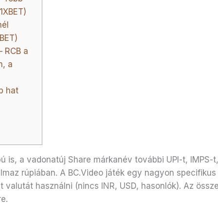
(1XBET)
nél
XBET)
 – RCB a
, a
b hat
ú is, a vadonatúj Share márkanév további UPI-t, IMPS-
almaz rúpiában. A BC.Video játék egy nagyon specifiku
iat valutát használni (nincs INR, USD, hasonlók). Az öss
re.