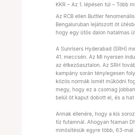
KKR – Az 1. lépésen túl – Több m
Az RCB ellen Buttler fenomenális
Bengaluruban lejátszott öt ütésb
hogy egy ütős dalon hatalmas üt
A Sunrisers Hyderabad (SRH) me
41. meccsén. Az MI nyersen indul
az étkezőasztalon. Az SRH tovább
kampány során ténylegesen folyn
közös normák ismét működni fogn
megy, hogy ez a csomag jobban 
belül öt kaput dobott el, és a hat
Annak ellenére, hogy a kis soroza
tíz futamnál. Ahogyan Naman Dhir
minősítésük egyre több, 63-mal m