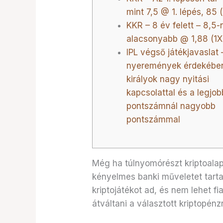
mint 7,5 @ 1. lépés, 85 
KKR – 8 év felett – 8,5-
alacsonyabb @ 1,88 (1
IPL végső játékjavaslat
nyeremények érdekében
királyok nagy nyitási
kapcsolattal és a legjob
pontszámnál nagyobb
pontszámmal
Még ha túlnyomórészt kriptoalap
kényelmes banki műveletet tart
kriptojátékot ad, és nem lehet f
átváltani a választott kriptopénz