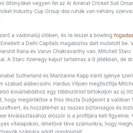
i öltönyöket vegyen fel az Al Amerat Cricket Soil Oman 
 Cricket Industry Cup Group dos ruhák van néhány szer
.
zerő a vadonatúj ütőben, és te leszel a bowling
fogadas
Emellett a Delhi Capitals magabiztos dalt mutatott be. V
Harshit Rana és Varun Chakravarthy van. Mitchell Starc 
. A Starc tizenegy kaput tartalmaz a 9 játékban, de d
nabel Sutherland és Marizanne Kapp iránti igénye szeri
 szabad alábecsülni. Hardus Viljoen megtisztítja Mitche
 első kosárlabdához egy többszöröst birtokoljon az új öt
, hogy megörökítse a friss tészta Dudgeont a valóban 1.
szoftvert, és hozzáférhet az összes biztonságos és bizt
r kiválasztásához először is a profiljára kell figyelni
gyes vitalapokon, lehetővé téve számunkra, hogy megh
ztvevők számára adott gondolatait.