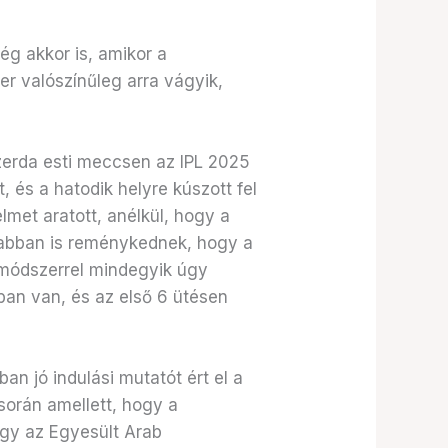
ég akkor is, amikor a
er valószínűleg arra vágyik,
zerda esti meccsen az IPL 2025
 és a hatodik helyre kúszott fel
lmet aratott, anélkül, hogy a
 abban is reménykednek, hogy a
 módszerrel mindegyik úgy
an van, és az első 6 ütésen
an jó indulási mutatót ért el a
során amellett, hogy a
hogy az Egyesült Arab