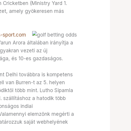
Cricketben (Ministry Yard 1.
vezet, amely gyökeresen más
-sport.com
arun Arora általában irányítja a
gyakran vezeti az új
rága, és 10-es gazdaságos.
nt Delhi továbbra is kompetens
ll van Burren-t az 5. helyen
ödiktől több mint. Lutho Sipamla
 szállításhoz a hatodik több
onságos indiai
e. Valamennyi elemzőnk megérti a
atározzuk saját webhelyének