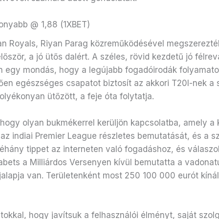
csonyabb @ 1,88 (1XBET)
an Royals, Riyan Parag közreműködésével megszerezték
őször, a jó ütős dalért. A széles, rövid kezdetű jó félre
n egy mondás, hogy a legújabb fogadóirodák folyamatos
ően egészséges csapatot biztosít az akkori T20I-nek a s
lyékonyan ütőzött, a feje óta folytatja.
ogy olyan bukmékerrel kerüljön kapcsolatba, amely a kri
 az indiai Premier League részletes bemutatását, és a s
éhány tippet az interneten való fogadáshoz, és válaszol
abets a Milliárdos Versenyen kívül bemutatta a vadona
díjalapja van. Területenként most 250 100 000 eurót kínál
kkal, hogy javítsuk a felhasználói élményt, saját szolg