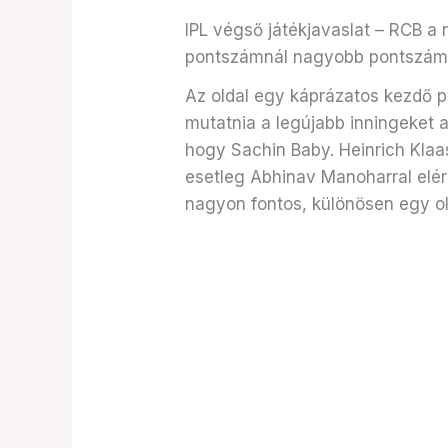
IPL végső játékjavaslat – RCB a 
pontszámnál nagyobb pontszá
Az oldal egy káprázatos kezdő p
mutatnia a legújabb inningeket a
hogy Sachin Baby. Heinrich Klaas
esetleg Abhinav Manoharral eléri
nagyon fontos, különösen egy oly