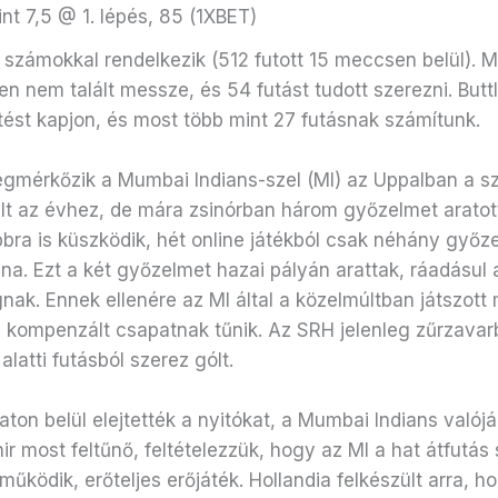
int 7,5 @ 1.
lépés, 85 (1XBET)
 számokkal rendelkezik (512 futott 15 meccsen belül). M
en nem talált messze, és 54 futást tudott szerezni. Buttl
ést kapjon, és most több mint 27 futásnak számítunk.
gmérkőzik a Mumbai Indians-szel (MI) az Uppalban a s
t az évhez, de mára zsinórban három győzelmet aratott,
ra is küszködik, hét online játékból csak néhány győze
a. Ezt a két győzelmet hazai pályán arattak, ráadásul
ak. Ennek ellenére az MI által a közelmúltban játszott
kompenzált csapatnak tűnik. Az SRH jelenleg zűrzavarb
 alatti futásból szerez gólt.
ton belül elejtették a nyitókat, a Mumbai Indians valójáb
 most feltűnő, feltételezzük, hogy az MI a hat átfutás 
űködik, erőteljes erőjáték. Hollandia felkészült arra, 