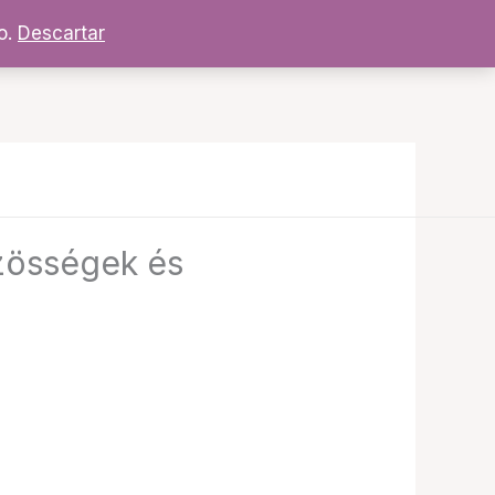
o.
Descartar
özösségek és