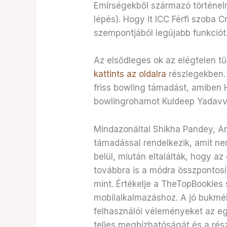
Emírségekből származó történelm
lépés). Hogy it ICC Férfi szoba
szempontjából legújabb funkciót
Az elsődleges ok az elégtelen tű
kattints az oldalra
részlegekben. 
friss bowling támadást, amiben 
bowlingrohamot Kuldeep Yadavval
Mindazonáltal Shikha Pandey, An
támadással rendelkezik, amit nem
belül, miután eltalálták, hogy az
továbbra is a módra összpontosít
mint. Értékelje a TheTopBookies 
mobilalkalmazáshoz. A jó bukméke
felhasználói véleményeket az e
teljes megbízhatóságát és a rés