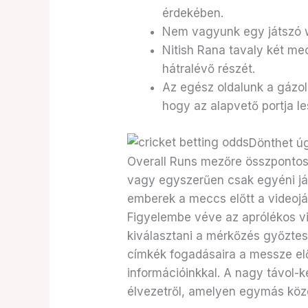
érdekében.
Nem vagyunk egy játszó w
Nitish Rana tavaly két mec
hátralévő részét.
Az egész oldalunk a gázolá
hogy az alapvető portja le
Dönthet úg
Overall Runs mezőre összpontosí
vagy egyszerűen csak egyéni ját
emberek a meccs előtt a videoját
Figyelembe véve az aprólékos viz
kiválasztani a mérkőzés győztes
címkék fogadásaira a messze elő
információinkkal. A nagy távol-
élvezetről, amelyen egymás közö