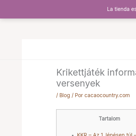
Ir
La tienda e
al
contenido
Krikettjáték infor
versenyek
/
Blog
/ Por
cacaocountry.com
Tartalom
KKR – Az 1. lépésen túl 