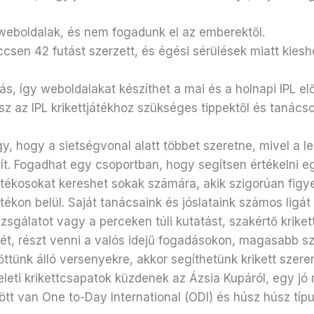
eboldalak, és nem fogadunk el az emberektől.
csen 42 futást szerzett, és égési sérülések miatt kiesh
s, így weboldalakat készíthet a mai és a holnapi IPL előr
sz az IPL krikettjátékhoz szükséges tippektől és tanácso
y, hogy a sietségvonal alatt többet szeretne, mivel a le
t. Fogadhat egy csoportban, hogy segítsen értékelni eg
ékosokat kereshet sokak számára, akik szigorúan figyel
ékon belül. Saját tanácsaink és jóslataink számos ligát
sgálatot vagy a perceken túli kutatást, szakértő kriket
ét, részt venni a valós idejű fogadásokon, magasabb szo
ttünk álló versenyekre, akkor segíthetünk krikett szer
keleti krikettcsapatok küzdenek az Ázsia Kupáról, egy 
tt van One to-Day International (ODI) és húsz húsz típu