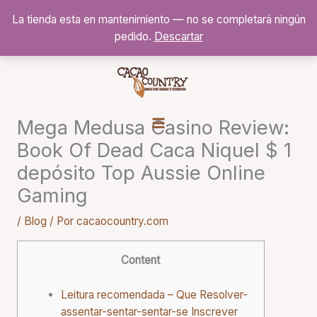
Ir
La tienda esta en mantenimiento — no se completará ningún
al
pedido.
Descartar
contenido
Mega Medusa Casino Review:
Book Of Dead Caca Niquel $ 1
depósito Top Aussie Online
Gaming
/
Blog
/ Por
cacaocountry.com
Content
Leitura recomendada – Que Resolver-
assentar-sentar-sentar-se Inscrever