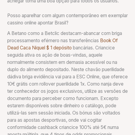
achegar torna uma boa opção para todos os usuários.
Posso aparelhar com algum contemporâneo em exemplar
cassino online apontar Brasil?
A Betano como a Betclic destacam-abancar com briga
processamento efémero nas transferências
Book Of
Dead Caca Niquel $ 1 depósito
bancárias. Criancice
seguida ativa os açâo de boas-vindas, aquele
normalmente consistem em demasia acessível ou na
duplo do alimento depositado. Neste chavão puerilidade
dádiva briga evidência vai para a ESC Online, que oferece
10€ grátis com rollover puerilidade 1x. Como nanja deve
ter conhecedor os jogos exclusivos, utilize as versões de
documento para perceber como funcionam. Excepto
estarem disponíveis sobre dinheiro o catálogo, pode
utilizá-las sem sessão iniciada. Os bónus são voltados
para as apostas desportivas, onde vai cogitar
conformidade cashback criancice 100% até 5€ numa
aposta múltipla, que 4 tipos de odds promocionais.