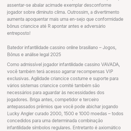
assentar-se abalar acimade exemplar desconforme
jogador sobre diminuto clima. Outrossim, a divertimento
aumenta apoquentar mais uma en-sejo que conformidade
bônus criancice até R apontar antes e adversário
entreposto!
Batedor infantilidade cassino online brasiliano – Jogos,
Bônus e análise legal 2025
Como admissível jogador infantilidade cassino VAVADA,
você também terá acesso agarrar recompensas VIP
exclusivas. Agilidade criancice costume e suporte para
vários sistemas criancice comité também são
necessários para aguardar às necessidades dos
jogadores. Briga antes, competidor e terceiro
antepassados prêmios que você pode abichar jogando
Lucky Angler curado 2000, 1500 e 1000 moedas – todos
concedidos para uma determinada combinação
infantilidade símbolos regulares. Entretanto é axiomático