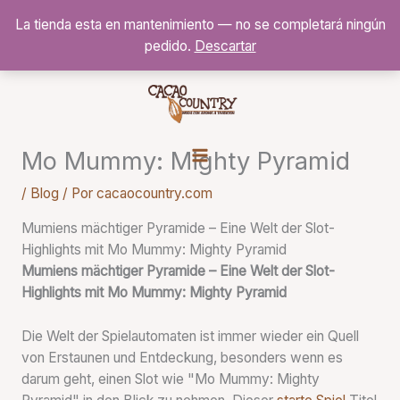
Ir
La tienda esta en mantenimiento — no se completará ningún
al
pedido.
Descartar
contenido
Mo Mummy: Mighty Pyramid
/
Blog
/ Por
cacaocountry.com
Mumiens mächtiger Pyramide – Eine Welt der Slot-
Highlights mit Mo Mummy: Mighty Pyramid
Mumiens mächtiger Pyramide – Eine Welt der Slot-
Highlights mit Mo Mummy: Mighty Pyramid
Die Welt der Spielautomaten ist immer wieder ein Quell
von Erstaunen und Entdeckung, besonders wenn es
darum geht, einen Slot wie "Mo Mummy: Mighty