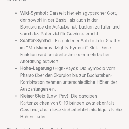
Wild-Symbol
: Darstellt hier ein ägyptischer Gott,
der sowohl in der Basis- als auch in der
Bonusrunde die Aufgabe hat, Lücken zu füllen und
somit das Potenzial für Gewinne erhöht.
Scatter-Symbol
: Ein goldener Apfel ist der Scatter
im "Mo Mummy: Mighty Pyramid" Slot. Diese
Funktion wird bei dreifacher oder mehrfacher
Anordnung aktiviert.
Hohe-Lagerung
(High-Pays): Die Symbole vom
Pharao über den Skorpion bis zur Buchstaben-
Kombination nehmen unterschiedliche Höhen der
Auszahlungen ein.
Kleiner Steig
(Low-Pay): Die gängigen
Kartenzeichen von 9-10 bringen zwar ebenfalls
Gewinne, aber diese sind erheblich niedriger als die
Hohen Lader.