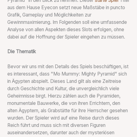
Pyramid" in den Blick zu nehmen. Dieser
starte Spiel
Titel
aus dem Hause Eyecon setzt neue Maßstäbe in puncto
Grafik, Gameplay und Möglichkeiten zur
Gewinnmaximierung. Im Folgenden soll eine umfassende
Analyse von allen Aspekten dieses Slots erfolgen, ohne
dabei auf die Hoffnung der Spieler eingehen zu müssen.
Die Thematik
Bevor wir uns mit den Details des Spiels beschäftigen, ist
es interessant, dass "Mo Mummy: Mighty Pyramid" sich
in Ägypten abspielt. Dieses Land gilt als eine Zeitreise
durch Geschichte und Kultur, die unvergleichlich viele
Geheimnisse birgt. Hierzu zählen auch die Pyramiden,
monumentale Bauwerke, die von ihren Errichtern, den
alten Ägyptern, als Grabstätte für ihre Herrscher gesehen
wurden. Der Spieler wird auf eine Reise durch dieses
Reich führt und muss sich mit diversen Figuren
auseinandersetzen, darunter auch der mysteriösen