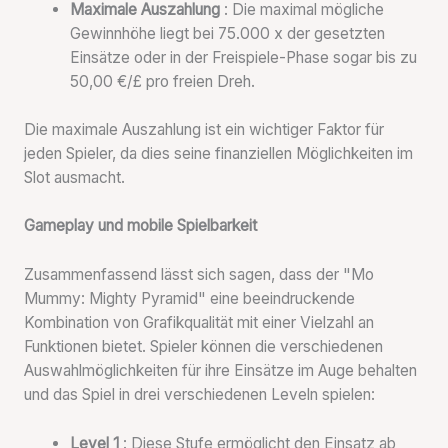
Maximale Auszahlung
: Die maximal mögliche
Gewinnhöhe liegt bei 75.000 x der gesetzten
Einsätze oder in der Freispiele-Phase sogar bis zu
50,00 €/£ pro freien Dreh.
Die maximale Auszahlung ist ein wichtiger Faktor für
jeden Spieler, da dies seine finanziellen Möglichkeiten im
Slot ausmacht.
Gameplay und mobile Spielbarkeit
Zusammenfassend lässt sich sagen, dass der "Mo
Mummy: Mighty Pyramid" eine beeindruckende
Kombination von Grafikqualität mit einer Vielzahl an
Funktionen bietet. Spieler können die verschiedenen
Auswahlmöglichkeiten für ihre Einsätze im Auge behalten
und das Spiel in drei verschiedenen Leveln spielen:
Level 1
: Diese Stufe ermöglicht den Einsatz ab