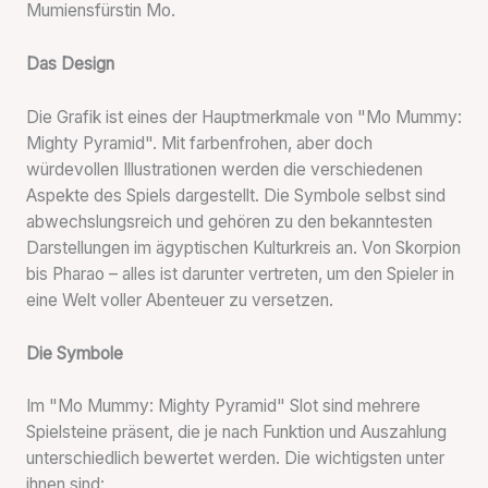
Mumiensfürstin Mo.
Das Design
Die Grafik ist eines der Hauptmerkmale von "Mo Mummy:
Mighty Pyramid". Mit farbenfrohen, aber doch
würdevollen Illustrationen werden die verschiedenen
Aspekte des Spiels dargestellt. Die Symbole selbst sind
abwechslungsreich und gehören zu den bekanntesten
Darstellungen im ägyptischen Kulturkreis an. Von Skorpion
bis Pharao – alles ist darunter vertreten, um den Spieler in
eine Welt voller Abenteuer zu versetzen.
Die Symbole
Im "Mo Mummy: Mighty Pyramid" Slot sind mehrere
Spielsteine präsent, die je nach Funktion und Auszahlung
unterschiedlich bewertet werden. Die wichtigsten unter
ihnen sind: