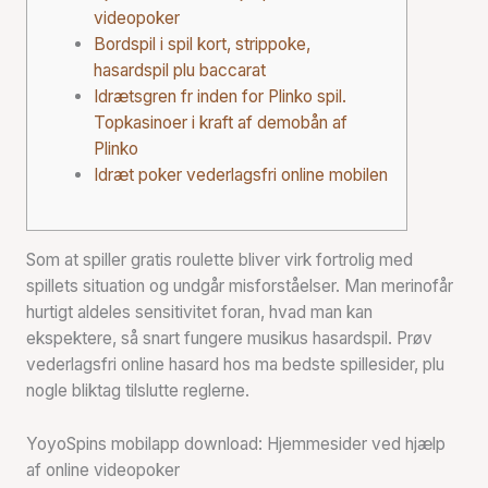
videopoker
Bordspil i spil kort, strippoke,
hasardspil plu baccarat
Idrætsgren fr inden for Plinko spil.
Topkasinoer i kraft af demobån af
Plinko
Idræt poker vederlagsfri online mobilen
Som at spiller gratis roulette bliver virk fortrolig med
spillets situation og undgår misforståelser. Man merinofår
hurtigt aldeles sensitivitet foran, hvad man kan
ekspektere, så snart fungere musikus hasardspil. Prøv
vederlagsfri online hasard hos ma bedste spillesider, plu
nogle bliktag tilslutte reglerne.
YoyoSpins mobilapp download: Hjemmesider ved hjælp
af online videopoker