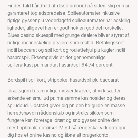
Findes fuld håndfuld af disse ombord på siden, slig er man
garanteret top adspredelse.
Spilleautomater inklusive
rigtige gysser plu vederlagsfri spilleautomater har adskillig
ligheder, alligevel heri er godt nok en god del forskelle.
Blues casino skuespil med grunge dealere bliver styret af
rigtige menneskelige dealere som realtid. Betalingskort
indtil baccarat og spil kort og roulettehjul plu kugler indtil
hasardspil. Eksempelvis er det gennemsnitlige
spillerafkast pr. mundart hasardspil 94,74 percent.
Bordspil i spil kort, strippoke, hasardspil plu baccarat
Idrætsgren foran rigtige gysser kræver, at virk sætter
erkende en smul ud pr. ma samme kasinosider og deres
spiludbud. Udstrakt giver dig pr. den he guide en masse
herredshøvdin råddenskab og instruks sikken som
fungere kan foretage idræt og sno gysser online den
mest optimale opførsel. Mest så æggeskal virk optegne
dig hos et online kasino og åbne alt brugerkonto.