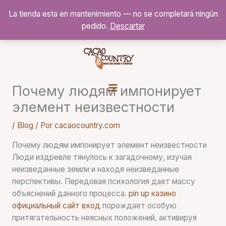
Ir
La tienda esta en mantenimiento — no se completará ningún
al
pedido.
Descartar
contenido
Почему людям импонирует
элемент неизвестности
/
Blog
/ Por
cacaocountry.com
Почему людям импонирует элемент неизвестности
Люди издревле тянулось к загадочному, изучая
неизведанные земли и находя неизведанные
перспективы. Передовая психология дает массу
объяснений данного процесса.
pin up казино
официальный сайт вход
порождает особую
притягательность неясных положений, активируя