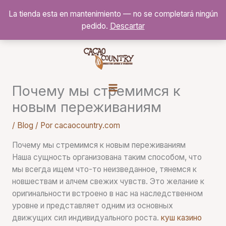
Ir
La tienda esta en mantenimiento — no se completará ningún
al
pedido.
Descartar
contenido
Почему мы стремимся к
новым переживаниям
/
Blog
/ Por
cacaocountry.com
Почему мы стремимся к новым переживаниям
Наша сущность организована таким способом, что
мы всегда ищем что-то неизведанное, тянемся к
новшествам и алчем свежих чувств. Это желание к
оригинальности встроено в нас на наследственном
уровне и представляет одним из основных
движущих сил индивидуального роста.
куш казино