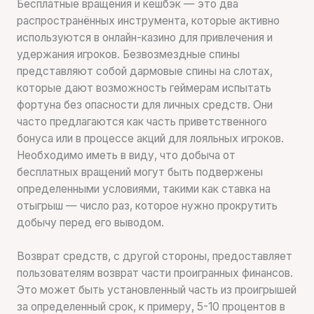
Бесплатные вращения и кешбэк — это два
распространённых инструмента, которые активно
используются в онлайн-казино для привлечения и
удержания игроков. Безвозмездные спины
представляют собой дармовые спины на слотах,
которые дают возможность геймерам испытать
фортуна без опасности для личных средств. Они
часто предлагаются как часть приветственного
бонуса или в процессе акций для лояльных игроков.
Необходимо иметь в виду, что добыча от
бесплатных вращений могут быть подвержены
определенными условиями, такими как ставка на
отыгрыш — число раз, которое нужно прокрутить
добычу перед его выводом.
Возврат средств, с другой стороны, предоставляет
пользователям возврат части проигранных финансов.
Это может быть установленный часть из проигрышей
за определенный срок, к примеру, 5-10 процентов в