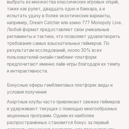
выбрать из множества классических игровых опций,
таких как рулет, двадцать одно и баккара, а и
испытать удачу в более экзотические варианты,
например, Dream Catcher или азино 777 Monopoly Live.
Любой формат предоставляет свои уникальные
регламенты и тактики, что позволяет удовлетворить
требования самых взыскательных геймеров. По
результатам исследований, около 30% всех
пользователей онлайн гэмблинг-платформ
предпочитают именно лайв-игры благодаря их темпу
и интерактивности.
Бонусные оферы гэмблинговых платформ: виды и
условия получения
Азартные клубы часто привлекают свежих геймеров
и удерживают текущих с помощью многообразных
акционных программ. Одним из наиболее
распространённых становится бонус за первый