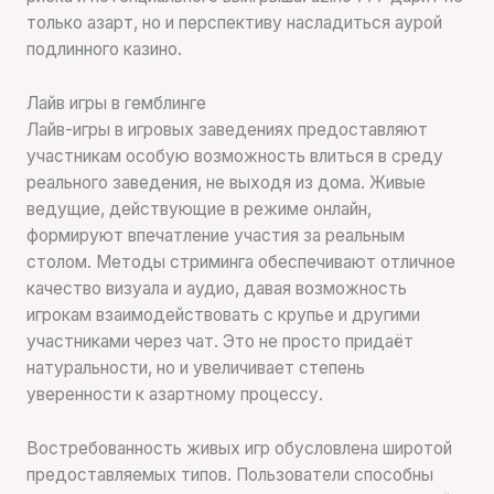
только азарт, но и перспективу насладиться аурой
подлинного казино.
Лайв игры в гемблинге
Лайв-игры в игровых заведениях предоставляют
участникам особую возможность влиться в среду
реального заведения, не выходя из дома. Живые
ведущие, действующие в режиме онлайн,
формируют впечатление участия за реальным
столом. Методы стриминга обеспечивают отличное
качество визуала и аудио, давая возможность
игрокам взаимодействовать с крупье и другими
участниками через чат. Это не просто придаёт
натуральности, но и увеличивает степень
уверенности к азартному процессу.
Востребованность живых игр обусловлена широтой
предоставляемых типов. Пользователи способны