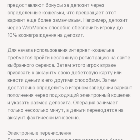
предоставляют бонусы за депозит через
определенные кошельки, что превращает этот
вариант еще более заманчивым. Например, депозит
через WebMoney способно обеспечить игроку до
10% вознаграждения на депозит.
Для начала использования интернет-кошелька
требуется пройти несложную регистрацию на сайте
выбранного сервиса. Затем этого игрок вправе
привязать к аккаунту свою дебетовую карту или
внести деньги в его другими способами. Затем
достаточно определить в игорном заведении вариант
пополнения через подходящий электронный кошелек
и указать размер депозита. Операция занимает
только несколько минут, а деньги переводятся на
аккаунт фактически мгновенно.
Электронные перечисления