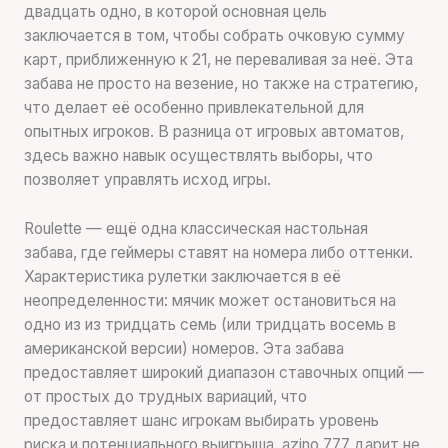
двадцать одно, в которой основная цель
заключается в том, чтобы собрать очковую сумму
карт, приближенную к 21, не переваливая за неё. Эта
забава не просто на везение, но также на стратегию,
что делает её особенно привлекательной для
опытных игроков. В разница от игровых автоматов,
здесь важно навык осуществлять выборы, что
позволяет управлять исход игры.
Roulette — ещё одна классическая настольная
забава, где геймеры ставят на номера либо оттенки.
Характеристика рулетки заключается в её
неопределенности: мячик может остановиться на
одно из из тридцать семь (или тридцать восемь в
американской версии) номеров. Эта забава
предоставляет широкий диапазон ставочных опций —
от простых до трудных вариаций, что
предоставляет шанс игрокам выбирать уровень
риска и потенциального выигрыша. azino 777 дарит не