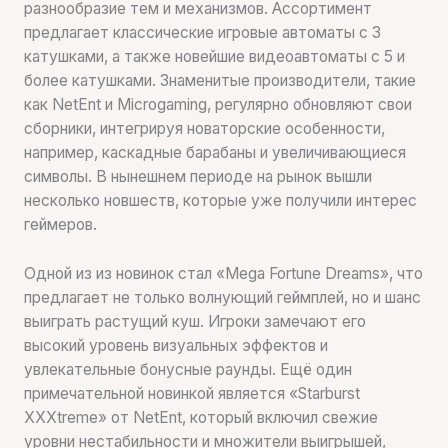
разнообразие тем и механизмов. Ассортимент
предлагает классические игровые автоматы с 3
катушками, а также новейшие видеоавтоматы с 5 и
более катушками. Знаменитые производители, такие
как NetEnt и Microgaming, регулярно обновляют свои
сборники, интегрируя новаторские особенности,
например, каскадные барабаны и увеличивающиеся
символы. В нынешнем периоде на рынок вышли
несколько новшеств, которые уже получили интерес
геймеров.
Одной из из новинок стал «Mega Fortune Dreams», что
предлагает не только волнующий геймплей, но и шанс
выиграть растущий куш. Игроки замечают его
высокий уровень визуальных эффектов и
увлекательные бонусные раунды. Ещё один
примечательной новинкой является «Starburst
XXXtreme» от NetEnt, который включил свежие
уровни нестабильности и множители выигрышей,