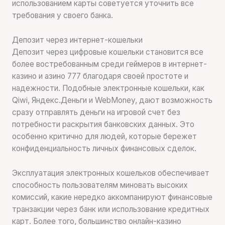
использованием карты советуется уточнить все
требования у своего банка.
Депозит через интернет-кошельки
Депозит через цифровые кошельки становится все
более востребованным среди геймеров в интернет-
казино и азино 777 благодаря своей простоте и
надежности. Подобные электронные кошельки, как
Qiwi, Яндекс.Деньги и WebMoney, дают возможность
сразу отправлять деньги на игровой счет без
потребности раскрытия банковских данных. Это
особенно критично для людей, которые бережет
конфиденциальность личных финансовых сделок.
Эксплуатация электронных кошельков обеспечивает
способность пользователям миновать высоких
комиссий, какие нередко аккомпанируют финансовые
транзакции через банк или использование кредитных
карт. Более того, большинство онлайн-казино