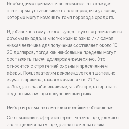
Необходимо принимать во внимание, что каждая
платформа устанавливает свои периоды и условия,
которые могут изменить темп перевода средств.
Вдобавок к этому этого, существуют ограничения на
объемы вывода. В многих казино азино 777 самая
низкая величина для получения составляет около 10-
20 долларов, тогда как наибольшие пределы могут
составлять тысяч долларов ежемесячно. Это
относится с стратегией охраны и пресечением
аферы. Пользователям рекомендуется тщательно
изучать правила данного казино azino 777 и
наблюдать за обновлениями, чтобы предотвратить
недопонимания при получении выигрыша.
Выбор игровых автоматов и новейшие обновления
Слот машины в сфере интернет-казино продолжают
эволюционировать, предлагая пользователям