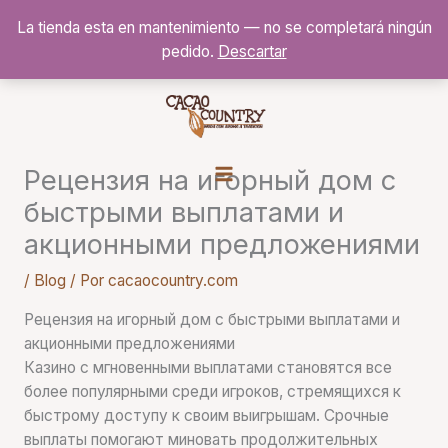
Ir
La tienda esta en mantenimiento — no se completará ningún
al
pedido.
Descartar
contenido
Рецензия на игорный дом с
быстрыми выплатами и
акционными предложениями
/
Blog
/ Por
cacaocountry.com
Рецензия на игорный дом с быстрыми выплатами и
акционными предложениями
Казино с мгновенными выплатами становятся все
более популярными среди игроков, стремящихся к
быстрому доступу к своим выигрышам. Срочные
выплаты помогают миновать продолжительных