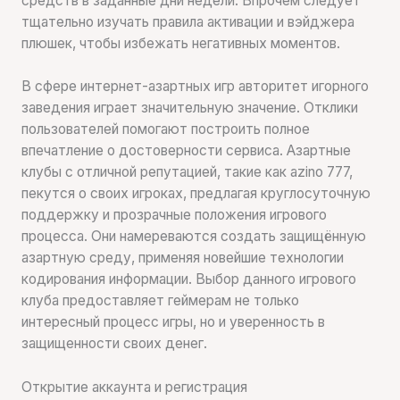
средств в заданные дни недели. Впрочем следует
тщательно изучать правила активации и вэйджера
плюшек, чтобы избежать негативных моментов.
В сфере интернет-азартных игр авторитет игорного
заведения играет значительную значение. Отклики
пользователей помогают построить полное
впечатление о достоверности сервиса. Азартные
клубы с отличной репутацией, такие как azino 777,
пекутся о своих игроках, предлагая круглосуточную
поддержку и прозрачные положения игрового
процесса. Они намереваются создать защищённую
азартную среду, применяя новейшие технологии
кодирования информации. Выбор данного игрового
клуба предоставляет геймерам не только
интересный процесс игры, но и уверенность в
защищенности своих денег.
Открытие аккаунта и регистрация