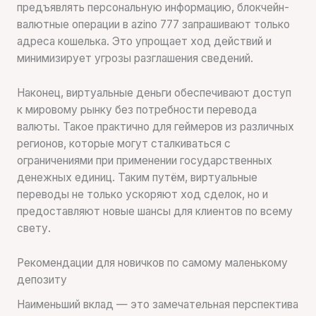
предъявлять персональную информацию, блокчейн-
валютные операции в azino 777 запрашивают только
адреса кошелька. Это упрощает ход действий и
минимизирует угрозы разглашения сведений.
Наконец, виртуальные деньги обеспечивают доступ
к мировому рынку без потребности перевода
валюты. Такое практично для геймеров из различных
регионов, которые могут сталкиваться с
ограничениями при применении государственных
денежных единиц. Таким путём, виртуальные
переводы не только ускоряют ход сделок, но и
предоставляют новые шансы для клиентов по всему
свету.
Рекомендации для новичков по самому маленькому
депозиту
Наименьший вклад — это замечательная перспектива