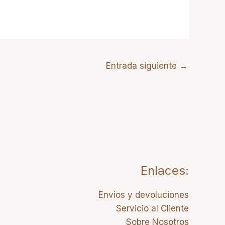
Entrada siguiente
→
Enlaces:
Envíos y devoluciones
Servicio al Cliente
Sobre Nosotros