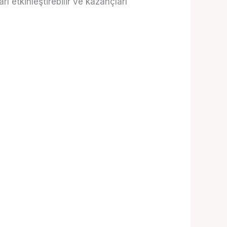
ı etkinleştirebilir ve kazançları