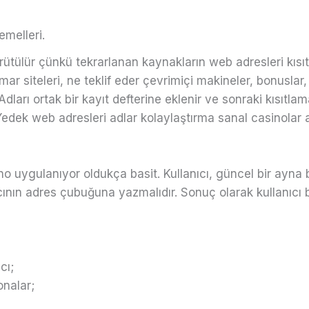
emelleri.
rütülür çünkü tekrarlanan kaynakların web adresleri kısıtl
mar siteleri, ne teklif eder çevrimiçi makineler, bonuslar,
Adları ortak bir kayıt defterine eklenir ve sonraki kısıtl
 Yedek web adresleri adlar kolaylaştırma sanal casinolar 
sino uygulanıyor oldukça basit. Kullanıcı, güncel bir ayna
cının adres çubuğuna yazmalıdır. Sonuç olarak kullanıcı bu
cı;
onalar;