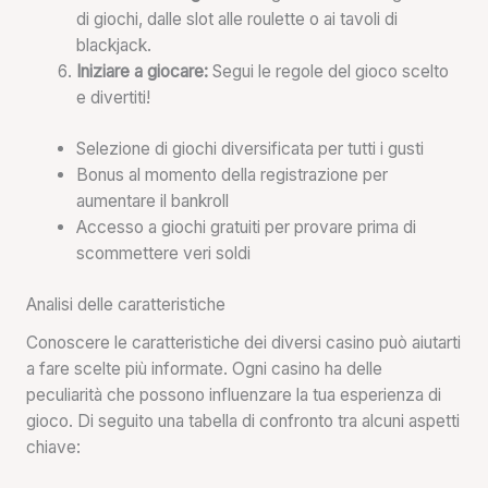
di giochi, dalle slot alle roulette o ai tavoli di
blackjack.
Iniziare a giocare:
Segui le regole del gioco scelto
e divertiti!
Selezione di giochi diversificata per tutti i gusti
Bonus al momento della registrazione per
aumentare il bankroll
Accesso a giochi gratuiti per provare prima di
scommettere veri soldi
Analisi delle caratteristiche
Conoscere le caratteristiche dei diversi casino può aiutarti
a fare scelte più informate. Ogni casino ha delle
peculiarità che possono influenzare la tua esperienza di
gioco. Di seguito una tabella di confronto tra alcuni aspetti
chiave: