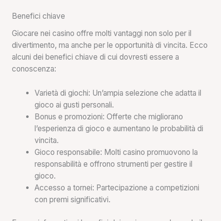
Benefici chiave
Giocare nei casino offre molti vantaggi non solo per il
divertimento, ma anche per le opportunità di vincita. Ecco
alcuni dei benefici chiave di cui dovresti essere a
conoscenza:
Varietà di giochi: Un’ampia selezione che adatta il
gioco ai gusti personali.
Bonus e promozioni: Offerte che migliorano
l’esperienza di gioco e aumentano le probabilità di
vincita.
Gioco responsabile: Molti casino promuovono la
responsabilità e offrono strumenti per gestire il
gioco.
Accesso a tornei: Partecipazione a competizioni
con premi significativi.