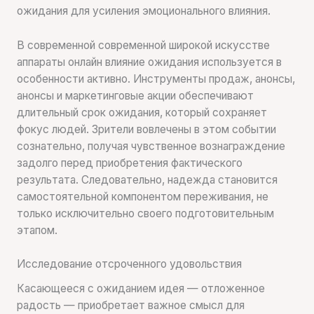
ожидания для усиления эмоционального влияния.
В современной современной широкой искусстве
аппараты онлайн влияние ожидания используется в
особенности активно. Инструменты продаж, анонсы,
анонсы и маркетинговые акции обеспечивают
длительный срок ожидания, который сохраняет
фокус людей. Зрители вовлечены в этом событии
сознательно, получая чувственное вознаграждение
задолго перед приобретения фактического
результата. Следовательно, надежда становится
самостоятельной компонентом переживания, не
только исключительно своего подготовительным
этапом.
Исследование отсроченного удовольствия
Касающееся с ожиданием идея — отложенное
радость — приобретает важное смысл для