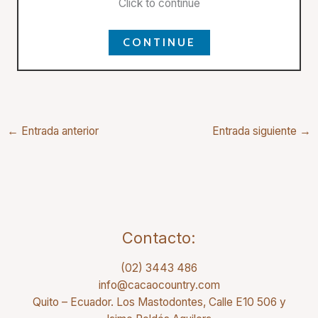
Click to continue
CONTINUE
←
Entrada anterior
Entrada siguiente
→
Contacto:
(02) 3443 486
info@cacaocountry.com
Quito – Ecuador. Los Mastodontes, Calle E10 506 y