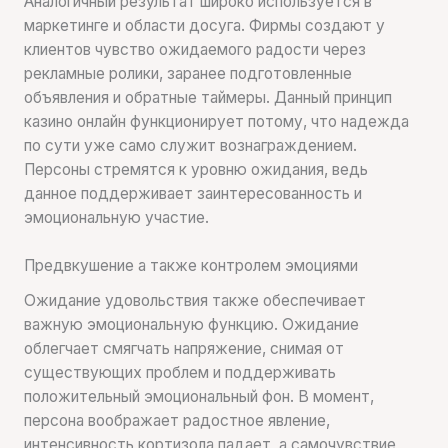
Аналогичный результат широко используется в
маркетинге и области досуга. Фирмы создают у
клиентов чувство ожидаемого радости через
рекламные ролики, заранее подготовленные
объявления и обратные таймеры. Данный принцип
казино онлайн функционирует потому, что надежда
по сути уже само служит вознаграждением.
Персоны стремятся к уровню ожидания, ведь
данное поддерживает заинтересованность и
эмоциональную участие.
Предвкушение а также контролем эмоциями
Ожидание удовольствия также обеспечивает
важную эмоциональную функцию. Ожидание
облегчает смягчать напряжение, снимая от
существующих проблем и поддерживать
положительный эмоциональный фон. В момент,
персона воображает радостное явление,
интенсивность кортизола падает, а самочувствие