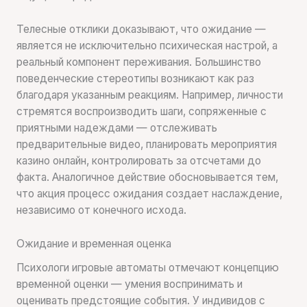
Телесные отклики доказывают, что ожидание —
является не исключительно психическая настрой, а
реальный компонент переживания. Большинство
поведенческие стереотипы возникают как раз
благодаря указанным реакциям. Например, личности
стремятся воспроизводить шаги, сопряженные с
приятными надеждами — отслеживать
предварительные видео, планировать мероприятия
казино онлайн, контролировать за отсчетами до
факта. Аналогичное действие обосновывается тем,
что акция процесс ожидания создает наслаждение,
независимо от конечного исхода.
Ожидание и временная оценка
Психологи игровые автоматы отмечают концепцию
временной оценки — умения воспринимать и
оценивать предстоящие события. У индивидов с