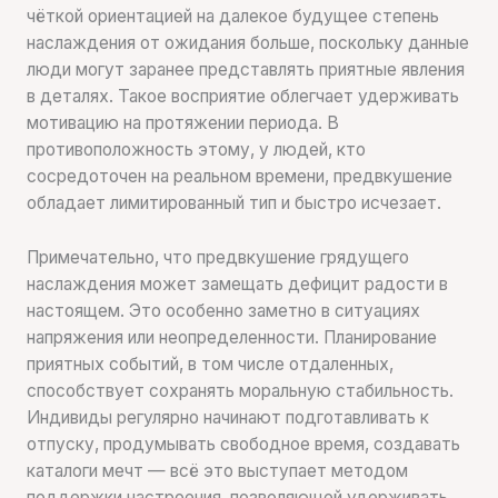
чёткой ориентацией на далекое будущее степень
наслаждения от ожидания больше, поскольку данные
люди могут заранее представлять приятные явления
в деталях. Такое восприятие облегчает удерживать
мотивацию на протяжении периода. В
противоположность этому, у людей, кто
сосредоточен на реальном времени, предвкушение
обладает лимитированный тип и быстро исчезает.
Примечательно, что предвкушение грядущего
наслаждения может замещать дефицит радости в
настоящем. Это особенно заметно в ситуациях
напряжения или неопределенности. Планирование
приятных событий, в том числе отдаленных,
способствует сохранять моральную стабильность.
Индивиды регулярно начинают подготавливать к
отпуску, продумывать свободное время, создавать
каталоги мечт — всё это выступает методом
поддержки настроения, позволяющей удерживать