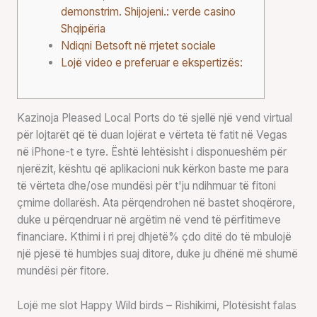
demonstrim. Shijojeni.: verde casino
Shqipëria
Ndiqni Betsoft në rrjetet sociale
Lojë video e preferuar e ekspertizës:
Kazinoja Pleased Local Ports do të sjellë një vend virtual
për lojtarët që të duan lojërat e vërteta të fatit në Vegas
në iPhone-t e tyre. Është lehtësisht i disponueshëm për
njerëzit, kështu që aplikacioni nuk kërkon baste me para
të vërteta dhe/ose mundësi për t'ju ndihmuar të fitoni
çmime dollarësh. Ata përqendrohen në bastet shoqërore,
duke u përqendruar në argëtim në vend të përfitimeve
financiare.
Kthimi i ri prej dhjetë% çdo ditë do të mbulojë
një pjesë të humbjes suaj ditore, duke ju dhënë më shumë
mundësi për fitore.
Lojë me slot Happy Wild birds – Rishikimi, Plotësisht falas