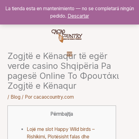
Ir
La tienda esta en mantenimiento — no se completará ningún
al
pedido.
Descartar
contenido
Zogjtë e Kënaqur të egër
verde casino Shqipëria Pa
pagesë Online To Φρουτάκι
Zogjtë e Kënaqur
/
Blog
/ Por
cacaocountry.com
Përmbajtja
Lojë me slot Happy Wild birds –
Rishikimi, Plotësisht falas dhe