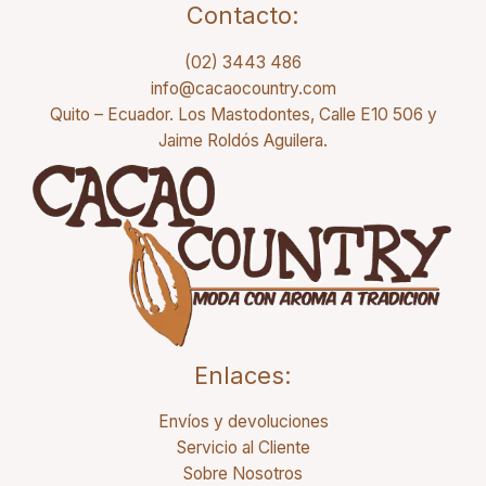
Contacto:
(02) 3443 486
info@cacaocountry.com
Quito – Ecuador. Los Mastodontes, Calle E10 506 y
Jaime Roldós Aguilera.
Enlaces:
Envíos y devoluciones
Servicio al Cliente
Sobre Nosotros