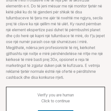
shumë rreth rrotullave më të reja për të aktivizuar
elementin e ri. Do të jeni mësuar me një monitor tjetër në
këtë pikë ku do të gjendeni për shkak të disa
tullumbaceve të tjera me ajër të nxehtë me ngjyra, secila
prej të cilave ka një qëllim më të ulët. Ky raund përmban
një element ekspertize pasi duhet të përmbushni planet
dhe çdo herë që kapni një tullumbace të mirë, do t'ju jepet
ose një numër parash ose një shumëzues i mirë.
Megjithatë, ndërsa jeni profesionistë të rinj, kërkohet
gjithashtu një nxitje e mirë përshëndetëse në rritje me një
kërkesë të mirë basti prej 30x, opsionet e reja të
marketingut të zgjatur duken pak të kufizuara. E vetmja
reklamë tjetër normale është një ofertë e përditshme
cashback dhe disa konkurse rrjeti.
Verify you are human
Click to continue