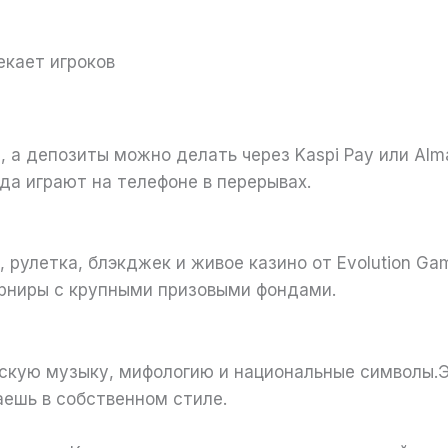
екает игроков
, а депозиты можно делать через Kaspi Pay или Al
да играют на телефоне в перерывах.
, рулетка, блэкджек и живое казино от Evolution Ga
урниры с крупными призовыми фондами.
скую музыку, мифологию и национальные символы.
аешь в собственном стиле.