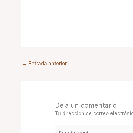
←
Entrada anterior
Deja un comentario
Tu dirección de correo electróni
Escribe