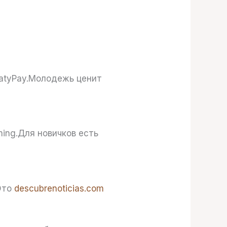
matyPay.Молодежь ценит
ming.Для новичков есть
Это
descubrenoticias.com