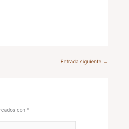
Entrada siguiente
→
arcados con
*