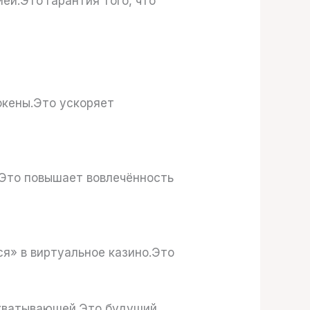
ей.Это гарантия того, что
токены.Это ускоряет
.Это повышает вовлечённость
я» в виртуальное казино.Это
ахватывающей.Это будущий