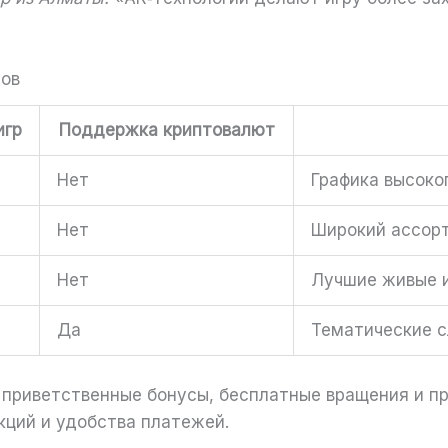
ров
игр
Поддержка криптовалют
Нет
Графика высоко
Нет
Широкий ассор
Нет
Лучшие живые 
Да
Тематические с
приветственные бонусы, бесплатные вращения и п
кций и удобства платежей.