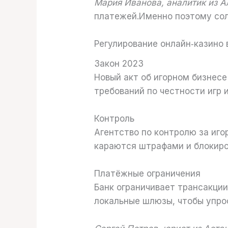
Мария Иванова, аналитик из А
платежей.Именно поэтому сол
Регулирование онлайн‑казино 
Закон 2023
Новый акт об игорном бизнес
требований по честности игр 
Контроль
Агентство по контролю за иг
караются штрафами и блокиро
Платёжные ограничения
Банк ограничивает трансакци
локальные шлюзы, чтобы упро