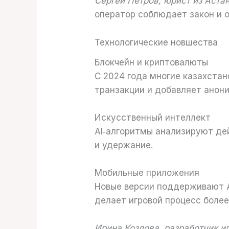
Сергей Петров, юрист из Аста
оператор соблюдает закон и о
Технологические новшества
Блокчейн и криптовалюты
С 2024 года многие казахстан
транзакции и добавляет анон
Искусственный интеллект
AI‑алгоритмы анализируют де
и удержание.
Мобильные приложения
Новые версии поддерживают A
делает игровой процесс боле
Ирина Козлова, разработчик и