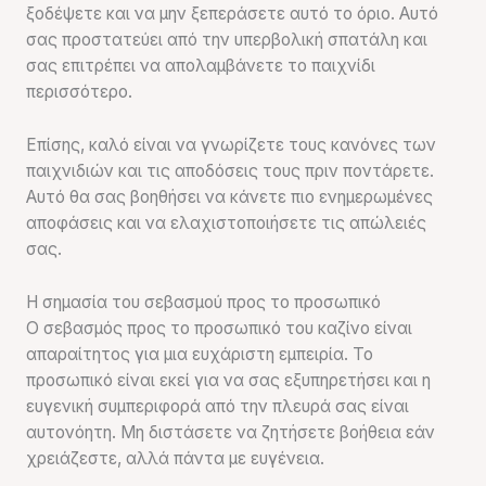
ξοδέψετε και να μην ξεπεράσετε αυτό το όριο. Αυτό
σας προστατεύει από την υπερβολική σπατάλη και
σας επιτρέπει να απολαμβάνετε το παιχνίδι
περισσότερο.
Επίσης, καλό είναι να γνωρίζετε τους κανόνες των
παιχνιδιών και τις αποδόσεις τους πριν ποντάρετε.
Αυτό θα σας βοηθήσει να κάνετε πιο ενημερωμένες
αποφάσεις και να ελαχιστοποιήσετε τις απώλειές
σας.
Η σημασία του σεβασμού προς το προσωπικό
Ο σεβασμός προς το προσωπικό του καζίνο είναι
απαραίτητος για μια ευχάριστη εμπειρία. Το
προσωπικό είναι εκεί για να σας εξυπηρετήσει και η
ευγενική συμπεριφορά από την πλευρά σας είναι
αυτονόητη. Μη διστάσετε να ζητήσετε βοήθεια εάν
χρειάζεστε, αλλά πάντα με ευγένεια.