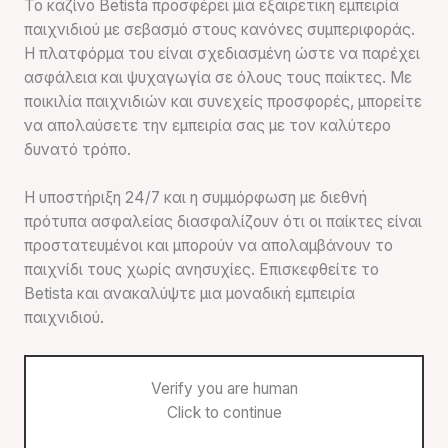
Το καζίνο Betista προσφέρει μια εξαιρετική εμπειρία
παιχνιδιού με σεβασμό στους κανόνες συμπεριφοράς.
Η πλατφόρμα του είναι σχεδιασμένη ώστε να παρέχει
ασφάλεια και ψυχαγωγία σε όλους τους παίκτες. Με
ποικιλία παιχνιδιών και συνεχείς προσφορές, μπορείτε
να απολαύσετε την εμπειρία σας με τον καλύτερο
δυνατό τρόπο.
Η υποστήριξη 24/7 και η συμμόρφωση με διεθνή
πρότυπα ασφαλείας διασφαλίζουν ότι οι παίκτες είναι
προστατευμένοι και μπορούν να απολαμβάνουν το
παιχνίδι τους χωρίς ανησυχίες. Επισκεφθείτε το
Betista και ανακαλύψτε μια μοναδική εμπειρία
παιχνιδιού.
Verify you are human
Click to continue