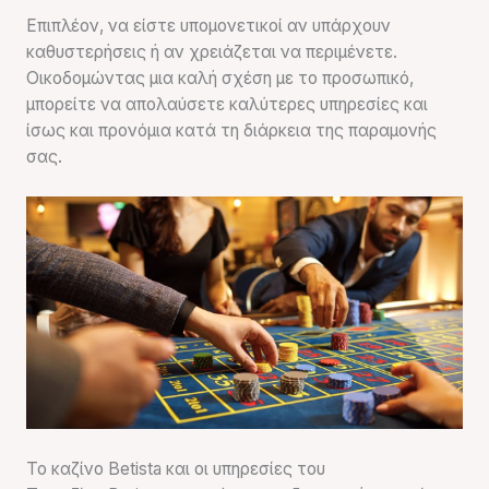
Επιπλέον, να είστε υπομονετικοί αν υπάρχουν
καθυστερήσεις ή αν χρειάζεται να περιμένετε.
Οικοδομώντας μια καλή σχέση με το προσωπικό,
μπορείτε να απολαύσετε καλύτερες υπηρεσίες και
ίσως και προνόμια κατά τη διάρκεια της παραμονής
σας.
Το καζίνο Betista και οι υπηρεσίες του