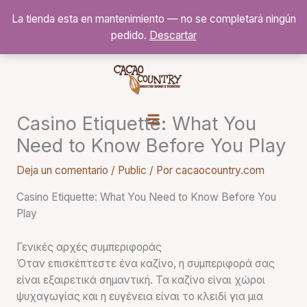
Ir
La tienda esta en mantenimiento — no se completará ningún
al
pedido.
Descartar
contenido
Casino Etiquette: What You
Need to Know Before You Play
Deja un comentario
/
Public
/ Por
cacaocountry.com
Casino Etiquette: What You Need to Know Before You
Play
Γενικές αρχές συμπεριφοράς
Όταν επισκέπτεστε ένα καζίνο, η συμπεριφορά σας
είναι εξαιρετικά σημαντική. Τα καζίνο είναι χώροι
ψυχαγωγίας και η ευγένεια είναι το κλειδί για μια