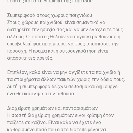
παίκτες κατά τη διάρκεια της παρτίδας.
Συμπεριφορά στους χώρους παιχνιδιού
Στους χώρους παιχνιδιού, είναι σημαντικό να
διατηρείτε την ησυχία σας και να μην ενοχλείτε τους
άλλους. Οι παίκτες θέλουν να συγκεντρωθούν και η
υπερβολική φασαρία μπορεί να τους αποσπάσει την
προσοχή. Η ηρεμία και η αυτοσυγκράτηση είναι
απαραίτητες αρετές.
Επιπλέον, καλό είναι να μην αγγίζετε τα παιχνίδια ή
τα στοιχήματα άλλων παικτών χωρίς την άδειά τους.
Αυτή η συμπεριφορά δείχνει σεβασμό και δημιουργεί
ένα θετικό κλίμα στην αίθουσα.
Διαχείριση χρημάτων και πονταρισμάτων
Η σωστή διαχείριση χρημάτων είναι κρίσιμη όταν
παίζετε σε καζίνο. Είναι καλό να έχετε ένα
καθορισμένο ποσό που είστε διατεθειμένοι να