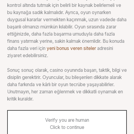
kontrol altında tutmak için belirli bir kaynak belirlemeli ve
bu kaynağa sadık kalmalıdır. Ayrıca, oyun oynarken
duygusal kararlar vermekten kaçınmak, uzun vadede daha
başarılı olmanızı mümkün kılabilir. Oyun sırasında zarar
ettiğinizde, daha fazla başarma umuduyla daha fazla
finans yatırmak yerine, sakin kalmak önemlidir. Bu konuda
daha fazla veri için
yeni bonus veren siteler
adresini
ziyaret edebilirsiniz.
Sonuç sonuç olarak, casino oyunında başarı, taktik, bilgi ve
disiplin gerektirir. Oyuncular, bu bileşenlerı dikkate alarak
daha farkında ve kârlı bir oyun tecrübe yaşayabilirler.
Unutmayın, her zaman eğlenmek ve dikkatli oynamak en
kritik kuraldır.
Verify you are human
Click to continue