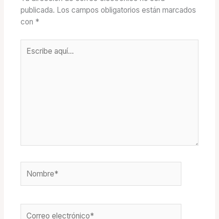
publicada.
Los campos obligatorios están marcados
con
*
Escribe
aquí...
Nombre*
Correo