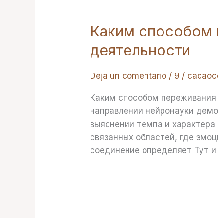
Каким способом 
Каким
способом
деятельности
переживания
влияют
Deja un comentario
/
9
/
cacaoc
на
скорость
Каким способом переживания 
умственной
направлении нейронауки демо
деятельности
выяснении темпа и характера
связанных областей, где эмоц
соединение определяет Тут и 