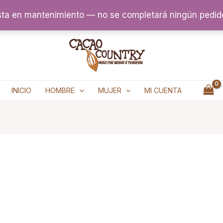
sta en mantenimiento — no se completará ningún pedid
INICIO
HOMBRE
MUJER
MI CUENTA