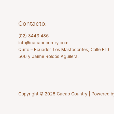
Contacto:
(02) 3443 486
info@cacaocountry.com
Quito – Ecuador. Los Mastodontes, Calle E10
506 y Jaime Roldós Aguilera.
Copyright © 2026 Cacao Country | Powered 