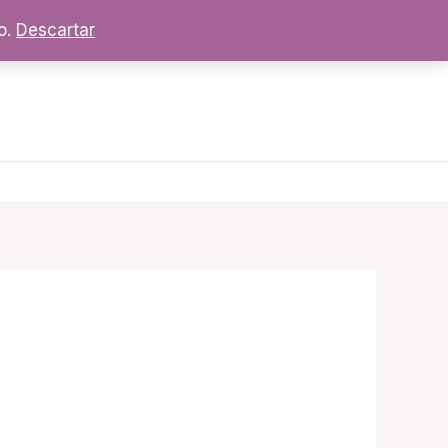
o.
Descartar