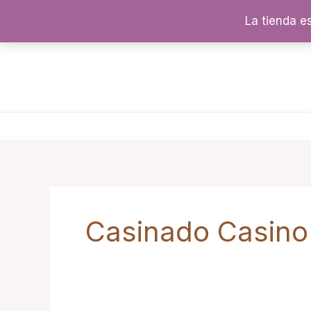
Ir
La tienda e
al
contenido
Casinado Casino