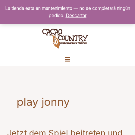
Ir
La tienda esta en mantenimiento — no se completará ningún
al
pedido.
Descartar
contenido
play jonny
Jetzt dem Spiel beitreten und
Jetzt