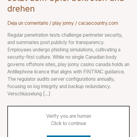
dem
drehen
Spiel
beitreten
Deja un comentario
/
play jonny
/
cacaocountry.com
und
drehen
Regular penetration tests challenge perimeter security,
and summaries post publicly for transparency.
Employees undergo phishing simulations, cultivating a
security-first culture. While no single Canadian body
governs offshore sites, play jonny casino canada holds an
Antillephone licence that aligns with FINTRAC guidance.
The regulator audits server configurations annually,
focusing on log integrity and backup redundancy.
Verschlüsselung […]
Verify you are human
Click to continue