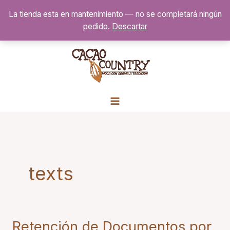
Ir
La tienda esta en mantenimiento — no se completará ningún
al
pedido.
Descartar
contenido
texts
Retención de Documentos por
Retención