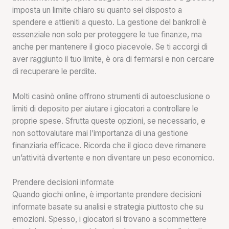
imposta un limite chiaro su quanto sei disposto a
spendere e attieniti a questo. La gestione del bankroll è
essenziale non solo per proteggere le tue finanze, ma
anche per mantenere il gioco piacevole. Se ti accorgi di
aver raggiunto il tuo limite, è ora di fermarsi e non cercare
di recuperare le perdite.
Molti casinò online offrono strumenti di autoesclusione o
limiti di deposito per aiutare i giocatori a controllare le
proprie spese. Sfrutta queste opzioni, se necessario, e
non sottovalutare mai l’importanza di una gestione
finanziaria efficace. Ricorda che il gioco deve rimanere
un’attività divertente e non diventare un peso economico.
Prendere decisioni informate
Quando giochi online, è importante prendere decisioni
informate basate su analisi e strategia piuttosto che su
emozioni. Spesso, i giocatori si trovano a scommettere