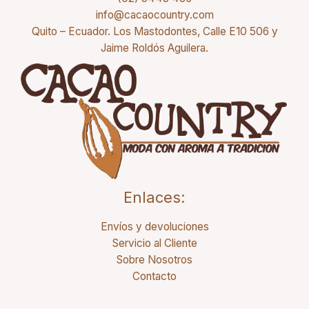
info@cacaocountry.com
Quito – Ecuador. Los Mastodontes, Calle E10 506 y
Jaime Roldós Aguilera.
Enlaces:
Envíos y devoluciones
Servicio al Cliente
Sobre Nosotros
Contacto