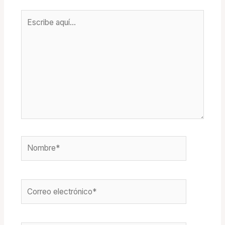
Escribe
aquí...
Nombre*
Correo
electrónico*