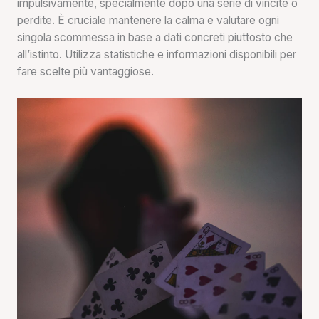
impulsivamente, specialmente dopo una serie di vincite o
perdite. È cruciale mantenere la calma e valutare ogni
singola scommessa in base a dati concreti piuttosto che
all’istinto. Utilizza statistiche e informazioni disponibili per
fare scelte più vantaggiose.