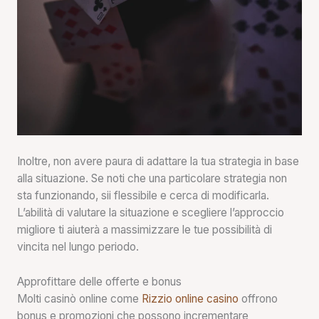
Inoltre, non avere paura di adattare la tua strategia in base
alla situazione. Se noti che una particolare strategia non
sta funzionando, sii flessibile e cerca di modificarla.
L’abilità di valutare la situazione e scegliere l’approccio
migliore ti aiuterà a massimizzare le tue possibilità di
vincita nel lungo periodo.
Approfittare delle offerte e bonus
Molti casinò online come
Rizzio online casino
offrono
bonus e promozioni che possono incrementare