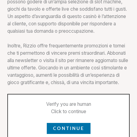
possono godere di un’ampia selezione di slot machine,
giochi da tavolo e offerte live che soddisfano tutti i gusti.
Un aspetto d’avanguardia di questo casinò è l’attenzione
al cliente, con supporto disponibile per rispondere a
qualsiasi tua domanda o preoccupazione.
Inoltre, Rizzio offre frequentemente promozioni e tornei
che ti permettono di vincere premi straordinari. Abbonati
alla newsletter o visita il sito per rimanere aggiornato sulle
ultime offerte. Giocando in un ambiente così stimolante e
vantaggioso, aumenti le possibilità di un’esperienza di
gioco gratificante e, chissà, di una vincita importante.
Verify you are human
Click to continue
CONTINUE