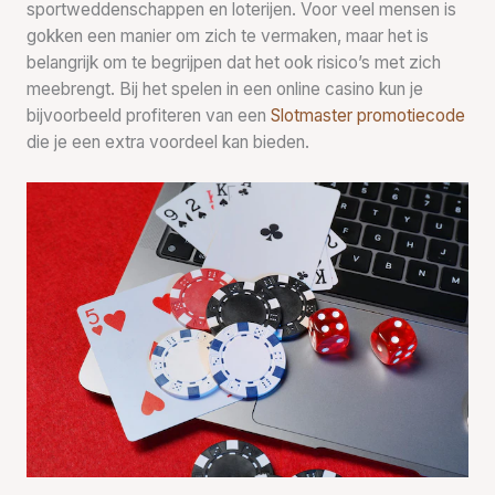
sportweddenschappen en loterijen. Voor veel mensen is
gokken een manier om zich te vermaken, maar het is
belangrijk om te begrijpen dat het ook risico’s met zich
meebrengt. Bij het spelen in een online casino kun je
bijvoorbeeld profiteren van een
Slotmaster promotiecode
die je een extra voordeel kan bieden.