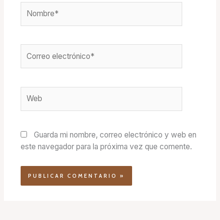
Nombre*
Correo
electrónico*
Web
Guarda mi nombre, correo electrónico y web en
este navegador para la próxima vez que comente.