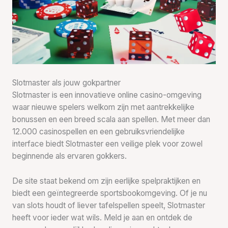
Slotmaster als jouw gokpartner
Slotmaster is een innovatieve online casino-omgeving
waar nieuwe spelers welkom zijn met aantrekkelijke
bonussen en een breed scala aan spellen. Met meer dan
12.000 casinospellen en een gebruiksvriendelijke
interface biedt Slotmaster een veilige plek voor zowel
beginnende als ervaren gokkers.
De site staat bekend om zijn eerlijke spelpraktijken en
biedt een geïntegreerde sportsbookomgeving. Of je nu
van slots houdt of liever tafelspellen speelt, Slotmaster
heeft voor ieder wat wils. Meld je aan en ontdek de