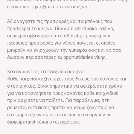
εικόνα για την αξιοπιστία του καζίνο.
Αξιολογήστε τις προσφορές και τα μπόνους που
προσφέρει το καζίνο. Πολλά διαδικτυακά καζίνο,
συμπεριλαμβανομένου του Betista, προσφέρουν
πλούσιες προσφορές για νέους παίκτες, οι οποίες
μπορούν να ενισχύσουν την εμπειρία σας και να σας
δώσουν περισσότερες ευ oportunidades νίκης.
Κατανοώντας τα παιχνίδια καζίνο
Κάθε παιχνίδι καζίνο έχει τους δικούς του κανόνες και
στρατηγικές. Είναι σημαντικό να αφιερώσετε χρόνο
για να κατανοήσετε τους κανόνες κάθε παιχνιδιού
πριν αρχίσετε να παίζετε. Για παράδειγμα, στη
ρουλέτα, οι παίκτες πρέπει να γνωρίζουν πώς να
στοιχηματίζουν σωστά και πώς λειτουργούν οι
διαφορετικοί τύποι στοιχημάτων.