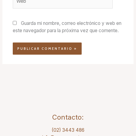
Guarda mi nombre, correo electrónico y web en
este navegador para la próxima vez que comente.
Contacto:
(02) 3443 486