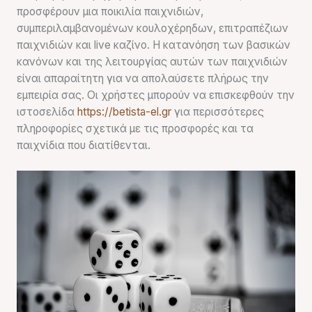
προσφέρουν μια ποικιλία παιχνιδιών,
συμπεριλαμβανομένων κουλοχέρηδων, επιτραπέζιων
παιχνιδιών και live καζίνο. Η κατανόηση των βασικών
κανόνων και της λειτουργίας αυτών των παιχνιδιών
είναι απαραίτητη για να απολαύσετε πλήρως την
εμπειρία σας. Οι χρήστες μπορούν να επισκεφθούν την
ιστοσελίδα
https://betista-el.gr
για περισσότερες
πληροφορίες σχετικά με τις προσφορές και τα
παιχνίδια που διατίθενται.