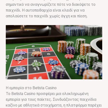
σημαντικό να αναγνωρίζετε πότε να διακόψετε το
παιχνίδι. Η αυτοπειθαρχία είναι κλειδί για να
απολαύσετε το παιχνίδι χωρίς άγχη και πίεση.
Η εμπειρία στο Betista Casino
Το Betista Casino προσφέρει μια ολοκληρωμένη
εμπειρία για τους παίκτες. Συνδυάζοντας παιχνίδια
καζίνο με αθλητικά στοιχήματα, η πλατφόρμα παρέχει