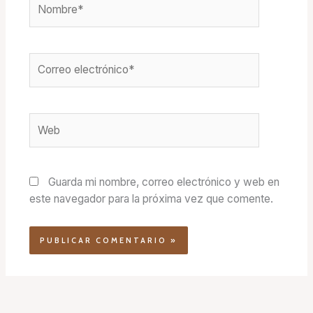
Correo
electrónico*
Web
Guarda mi nombre, correo electrónico y web en
este navegador para la próxima vez que comente.