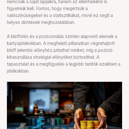
nemcsak a saját lapjaikra, hanem az ellenfeleikre is
figyelniük kell. Fontos, hogy megértsük a
valószínűségeket és a statisztikákat, mivel ez segít a
helyes döntések meghozatalában.
A blöffölés és a pozicionálás szintén alapvető elemek a
kártyajátékokban. A megfelelő pillanatban végrehajtott
blöff jelentős előnyhöz juttathat minket, míg a pozíció
kihasználása stratégiai előnyöket biztosíthat. A
tapasztalat és a megfigyelés a legjobb tanítók ezekben a
játékokban.