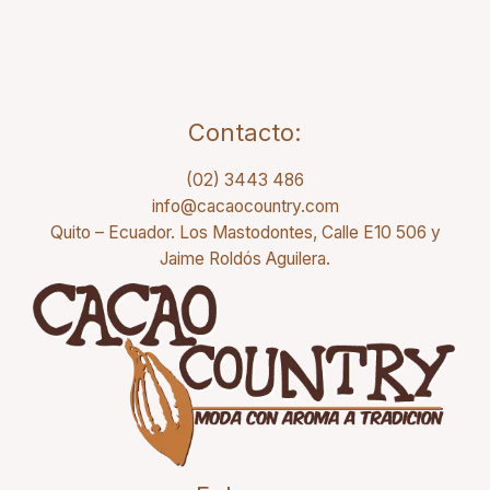
Contacto:
(02) 3443 486
info@cacaocountry.com
Quito – Ecuador. Los Mastodontes, Calle E10 506 y
Jaime Roldós Aguilera.