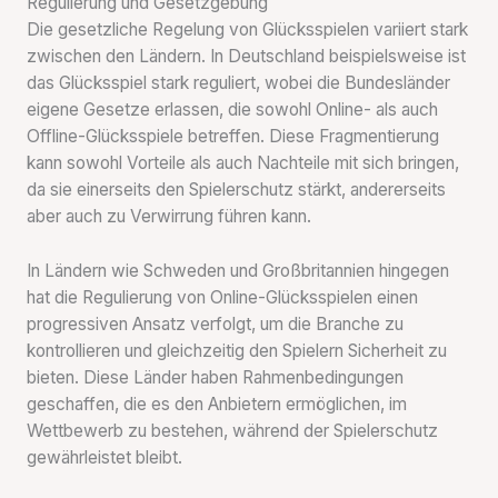
Regulierung und Gesetzgebung
Die gesetzliche Regelung von Glücksspielen variiert stark
zwischen den Ländern. In Deutschland beispielsweise ist
das Glücksspiel stark reguliert, wobei die Bundesländer
eigene Gesetze erlassen, die sowohl Online- als auch
Offline-Glücksspiele betreffen. Diese Fragmentierung
kann sowohl Vorteile als auch Nachteile mit sich bringen,
da sie einerseits den Spielerschutz stärkt, andererseits
aber auch zu Verwirrung führen kann.
In Ländern wie Schweden und Großbritannien hingegen
hat die Regulierung von Online-Glücksspielen einen
progressiven Ansatz verfolgt, um die Branche zu
kontrollieren und gleichzeitig den Spielern Sicherheit zu
bieten. Diese Länder haben Rahmenbedingungen
geschaffen, die es den Anbietern ermöglichen, im
Wettbewerb zu bestehen, während der Spielerschutz
gewährleistet bleibt.