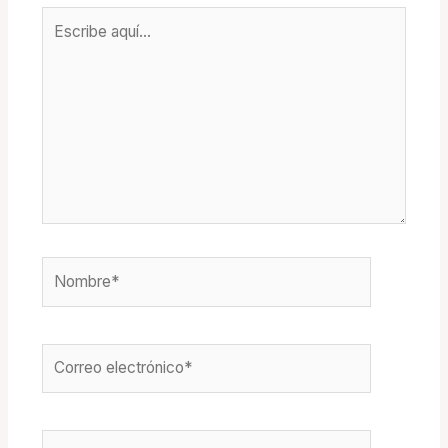
Escribe
aquí...
Nombre*
Correo
electrónico*
Web