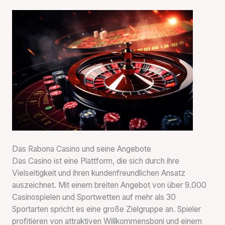
Das Rabona Casino und seine Angebote
Das Casino ist eine Plattform, die sich durch ihre
Vielseitigkeit und ihren kundenfreundlichen Ansatz
auszeichnet. Mit einem breiten Angebot von über 9.000
Casinospielen und Sportwetten auf mehr als 30
Sportarten spricht es eine große Zielgruppe an. Spieler
profitieren von attraktiven Willkommensboni und einem