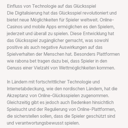
Einfluss von Technologie auf das Glücksspiel
Die Digitalisierung hat das Glücksspiel revolutioniert und
bietet neue Möglichkeiten für Spieler weltweit. Online-
Casinos und mobile Apps ermöglichen es den Spielern,
jederzeit und überall zu spielen. Diese Entwicklung hat
das Glücksspiel zugänglicher gemacht, was sowohl
positive als auch negative Auswirkungen auf das
Spielverhalten der Menschen hat. Besonders Plattformen
wie rabona bet tragen dazu bei, dass Spieler in den
Genuss einer Vielzahl von Wettmöglichkeiten kommen.
In Ländern mit fortschrittlicher Technologie und
Internetabdeckung, wie den nordischen Ländern, hat die
Akzeptanz von Online-Glücksspielen zugenommen.
Gleichzeitig gibt es jedoch auch Bedenken hinsichtlich
Spielsucht und der Regulierung von Online-Plattformen,
die sicherstellen sollen, dass die Spieler geschützt sind
und verantwortungsbewusst spielen.