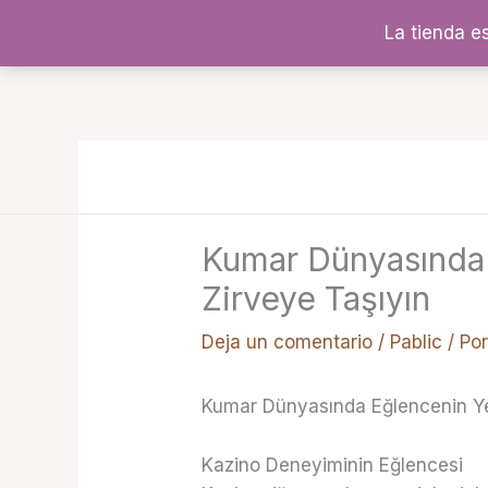
Ir
La tienda e
al
contenido
Kumar Dünyasında 
Zirveye Taşıyın
Deja un comentario
/
Pablic
/ Po
Kumar Dünyasında Eğlencenin Yen
Kazino Deneyiminin Eğlencesi