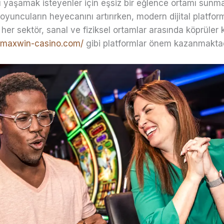
u yaşamak isteyenler için eşsiz bir eğlence ortamı sunm
oyuncuların heyecanını artırırken, modern dijital platfo
er sektör, sanal ve fiziksel ortamlar arasında köprüler 
//maxwin-casino.com/
gibi platformlar önem kazanmaktad