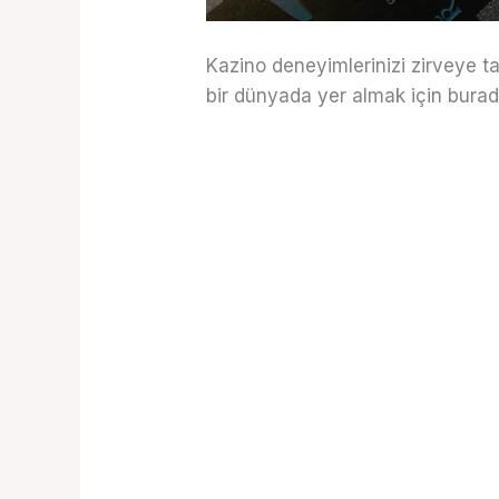
Kazino deneyimlerinizi zirveye ta
bir dünyada yer almak için burad