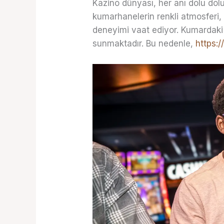
Kazino dünyası, her anı dolu dol
kumarhanelerin renkli atmosferi, 
deneyimi vaat ediyor. Kumardaki h
sunmaktadır. Bu nedenle,
https: