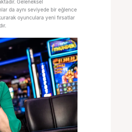
aktadır. Geleneksel
rmlar da aynı seviyede bir eğlence
kurarak oyunculara yeni fırsatlar
ır.