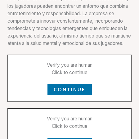
los jugadores pueden encontrar un entorno que combina
entretenimiento y responsabilidad. La empresa se
compromete a innovar constantemente, incorporando
tendencias y tecnologías emergentes que enriquecen la
experiencia del usuario, al mismo tiempo que se mantiene
atenta a la salud mental y emocional de sus jugadores.
Verify you are human
Click to continue
CONTINUE
Verify you are human
Click to continue