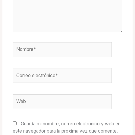
Nombre*
Correo
electrónico*
Web
Guarda mi nombre, correo electrónico y web en
este navegador para la próxima vez que comente.