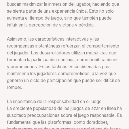
buscan maximizar la inmersión del jugador, haciendo que
se sienta parte de una experiencia única. Esto no solo
aumenta el tiempo de juego, sino que también puede
influir en la percepción de victoria y pérdida.
Asimismo, las características interactivas y las
recompensas instantáneas refuerzan el comportamiento
del jugador. Los desarrolladores utilizan mecánicas que
fomentan la participación continua, como bonificaciones
y promociones. Estas tácticas están diseñadas para
mantener a los jugadores comprometidos, a la vez que
generan un ciclo de participación que puede ser difícil de
romper.
La importancia de la responsabilidad en el juego
La creciente popularidad de los juegos de azar en línea ha
suscitado preocupaciones sobre el juego responsable. Es
fundamental que las plataformas, como doradobet,