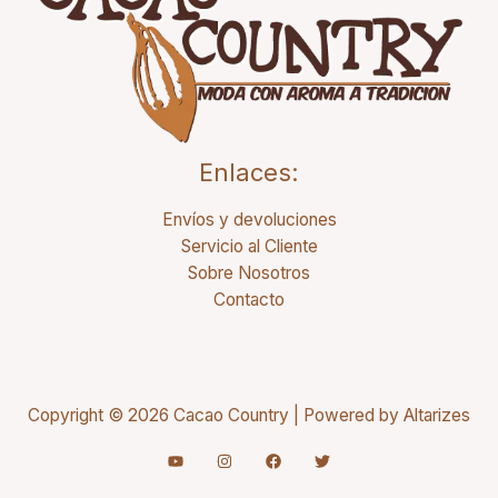
Enlaces:
Envíos y devoluciones
Servicio al Cliente
Sobre Nosotros
Contacto
Copyright © 2026 Cacao Country | Powered by
Altarizes