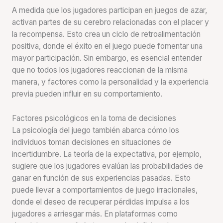
A medida que los jugadores participan en juegos de azar,
activan partes de su cerebro relacionadas con el placer y
la recompensa. Esto crea un ciclo de retroalimentación
positiva, donde el éxito en el juego puede fomentar una
mayor participación. Sin embargo, es esencial entender
que no todos los jugadores reaccionan de la misma
manera, y factores como la personalidad y la experiencia
previa pueden influir en su comportamiento.
Factores psicológicos en la toma de decisiones
La psicología del juego también abarca cómo los
individuos toman decisiones en situaciones de
incertidumbre. La teoría de la expectativa, por ejemplo,
sugiere que los jugadores evalúan las probabilidades de
ganar en función de sus experiencias pasadas. Esto
puede llevar a comportamientos de juego irracionales,
donde el deseo de recuperar pérdidas impulsa a los
jugadores a arriesgar más. En plataformas como