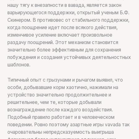
нашу тягу к внезапности в вавада, является закон
варьирующегося поддержки, открытый ученым Б.Ф.
Скинером. В противовес от стабильного поддержки,
когда поощрение идет после всякого действия,
изменчивое усиление включает произвольное
раздачу поощрений. Этот механизм становится
значительно более эффективным для сохранения
побуждения и создания устойчивых деятельностных
шаблонов.
Типичный опыт с грызунами и рычагом выявил, что
особи, добывавшие корм хаотично, нажимали на
устройство значительно продолжительнее и
решительнее, чем те, которые добывали
вознаграждение после каждого воздействия.
Подобный правило работает и в человеческом
поведении. Ровно поэтому азартные игры vavada так
очаровательны непредсказуемость выигрыша