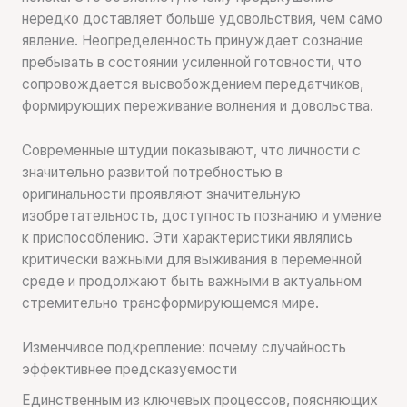
нередко доставляет больше удовольствия, чем само
явление. Неопределенность принуждает сознание
пребывать в состоянии усиленной готовности, что
сопровождается высвобождением передатчиков,
формирующих переживание волнения и довольства.
Современные штудии показывают, что личности с
значительно развитой потребностью в
оригинальности проявляют значительную
изобретательность, доступность познанию и умение
к приспособлению. Эти характеристики являлись
критически важными для выживания в переменной
среде и продолжают быть важными в актуальном
стремительно трансформирующемся мире.
Изменчивое подкрепление: почему случайность
эффективнее предсказуемости
Единственным из ключевых процессов, поясняющих