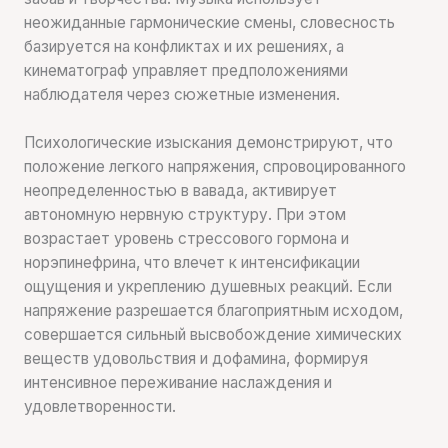
неожиданные гармонические смены, словесность
базируется на конфликтах и их решениях, а
кинематограф управляет предположениями
наблюдателя через сюжетные изменения.
Психологические изыскания демонстрируют, что
положение легкого напряжения, спровоцированного
неопределенностью в вавада, активирует
автономную нервную структуру. При этом
возрастает уровень стрессового гормона и
норэпинефрина, что влечет к интенсификации
ощущения и укреплению душевных реакций. Если
напряжение разрешается благоприятным исходом,
совершается сильный высвобождение химических
веществ удовольствия и дофамина, формируя
интенсивное переживание наслаждения и
удовлетворенности.