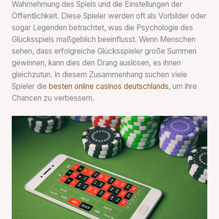
Wahrnehmung des Spiels und die Einstellungen der
Öffentlichkeit. Diese Spieler werden oft als Vorbilder oder
sogar Legenden betrachtet, was die Psychologie des
Glücksspiels maßgeblich beeinflusst. Wenn Menschen
sehen, dass erfolgreiche Glücksspieler große Summen
gewinnen, kann dies den Drang auslösen, es ihnen
gleichzutun. In diesem Zusammenhang suchen viele
Spieler die
besten online casinos deutschlands
, um ihre
Chancen zu verbessern.