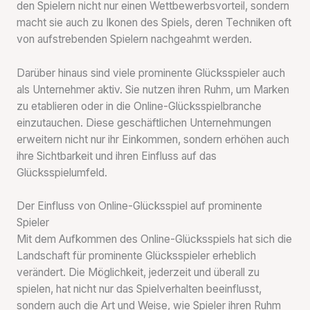
den Spielern nicht nur einen Wettbewerbsvorteil, sondern
macht sie auch zu Ikonen des Spiels, deren Techniken oft
von aufstrebenden Spielern nachgeahmt werden.
Darüber hinaus sind viele prominente Glücksspieler auch
als Unternehmer aktiv. Sie nutzen ihren Ruhm, um Marken
zu etablieren oder in die Online-Glücksspielbranche
einzutauchen. Diese geschäftlichen Unternehmungen
erweitern nicht nur ihr Einkommen, sondern erhöhen auch
ihre Sichtbarkeit und ihren Einfluss auf das
Glücksspielumfeld.
Der Einfluss von Online-Glücksspiel auf prominente
Spieler
Mit dem Aufkommen des Online-Glücksspiels hat sich die
Landschaft für prominente Glücksspieler erheblich
verändert. Die Möglichkeit, jederzeit und überall zu
spielen, hat nicht nur das Spielverhalten beeinflusst,
sondern auch die Art und Weise, wie Spieler ihren Ruhm