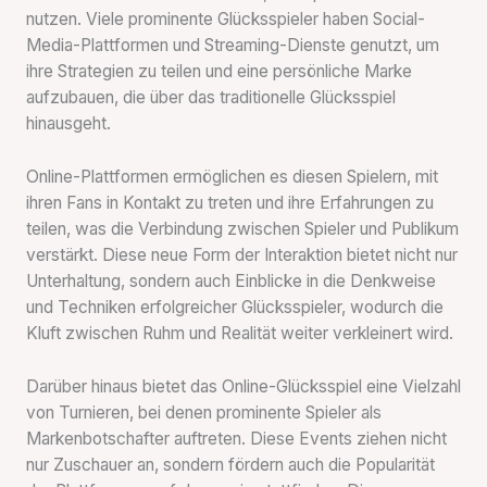
nutzen. Viele prominente Glücksspieler haben Social-
Media-Plattformen und Streaming-Dienste genutzt, um
ihre Strategien zu teilen und eine persönliche Marke
aufzubauen, die über das traditionelle Glücksspiel
hinausgeht.
Online-Plattformen ermöglichen es diesen Spielern, mit
ihren Fans in Kontakt zu treten und ihre Erfahrungen zu
teilen, was die Verbindung zwischen Spieler und Publikum
verstärkt. Diese neue Form der Interaktion bietet nicht nur
Unterhaltung, sondern auch Einblicke in die Denkweise
und Techniken erfolgreicher Glücksspieler, wodurch die
Kluft zwischen Ruhm und Realität weiter verkleinert wird.
Darüber hinaus bietet das Online-Glücksspiel eine Vielzahl
von Turnieren, bei denen prominente Spieler als
Markenbotschafter auftreten. Diese Events ziehen nicht
nur Zuschauer an, sondern fördern auch die Popularität