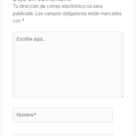
Tu dirección de correo electrónico no será
publicada.
Los campos obligatorios están marcados
con
*
Escribe
aquí...
Nombre*