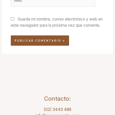
Guarda mi nombre, correo electrónico y web en
este navegador para la próxima vez que comente.
Contacto:
(02) 3443 486