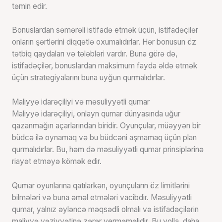
təmin edir.
Bonuslardan səmərəli istifadə etmək üçün, istifadəçilər
onların şərtlərini diqqətlə oxumalıdırlar. Hər bonusun öz
tətbiq qaydaları və tələbləri vardır. Buna görə də,
istifadəçilər, bonuslardan maksimum fayda əldə etmək
üçün strategiyalarını buna uyğun qurmalıdırlar.
Maliyyə idarəçiliyi və məsuliyyətli qumar
Maliyyə idarəçiliyi, onlayn qumar dünyasında uğur
qazanmağın açarlarından biridir. Oyunçular, müəyyən bir
büdcə ilə oynamaq və bu büdcəni aşmamaq üçün plan
qurmalıdırlar. Bu, həm də məsuliyyətli qumar prinsiplərinə
riayət etməyə kömək edir.
Qumar oyunlarına qatılarkən, oyunçuların öz limitlərini
bilmələri və buna əməl etmələri vacibdir. Məsuliyyətli
qumar, yalnız əyləncə məqsədli olmalı və istifadəçilərin
maliyyə vəziyyətinə zərər verməməlidir. Bu yolla, daha