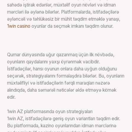
sahədə iştirak edənlər, müxtəlif oyun növləri və idman
mərcləri ilə əylənə bilərlər. Platformalarda, istifadəçilərə
əyləncəli və təhlükəsiz bir mühit təqdim etməklə yanaşı,
1win casino
oyunlar da seçmək imkanı təqdim olunur.
Qumar dünyasında uğur qazanmaq üçün ilk növbədə,
oyunların qaydalarını yaxşı öyrənmək vacibdir.
İstifadəçilər, hansı oyunun onlara daha uyğun olduğunu
seçərək, strategiyalarını formalaşdıra bilərlər. Bu, oyunların
müxtəlifliyi və istifadəçilərin fərqli maraqları nəzərə
alındıqda, daha səmərəli nəticələr əldə etməyə kömək
edir.
1win AZ platformasında oyun strategiyaları
1win AZ, istifadəçilərə geniş oyun variantları təqdim edir.
Bu platformada, kazino oyunlarından idman mərclərinə