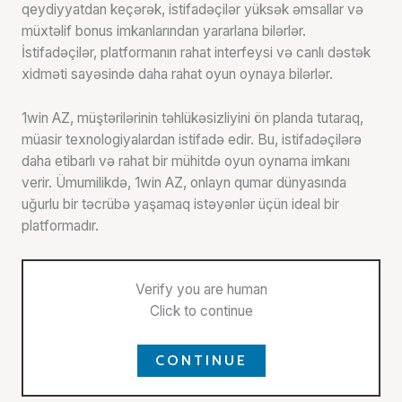
qeydiyyatdan keçərək, istifadəçilər yüksək əmsallar və
müxtəlif bonus imkanlarından yararlana bilərlər.
İstifadəçilər, platformanın rahat interfeysi və canlı dəstək
xidməti sayəsində daha rahat oyun oynaya bilərlər.
1win AZ, müştərilərinin təhlükəsizliyini ön planda tutaraq,
müasir texnologiyalardan istifadə edir. Bu, istifadəçilərə
daha etibarlı və rahat bir mühitdə oyun oynama imkanı
verir. Ümumilikdə, 1win AZ, onlayn qumar dünyasında
uğurlu bir təcrübə yaşamaq istəyənlər üçün ideal bir
platformadır.
Verify you are human
Click to continue
CONTINUE