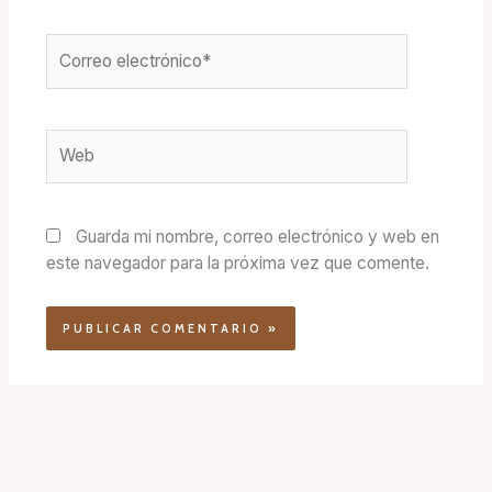
Correo
electrónico*
Web
Guarda mi nombre, correo electrónico y web en
este navegador para la próxima vez que comente.