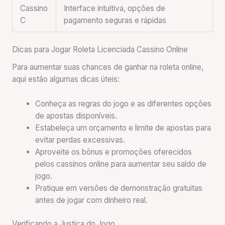
Cassino
Interface intuitiva, opções de
C
pagamento seguras e rápidas
Dicas para Jogar Roleta Licenciada Cassino Online
Para aumentar suas chances de ganhar na roleta online,
aqui estão algumas dicas úteis:
Conheça as regras do jogo e as diferentes opções
de apostas disponíveis.
Estabeleça um orçamento e limite de apostas para
evitar perdas excessivas.
Aproveite os bônus e promoções oferecidos
pelos cassinos online para aumentar seu saldo de
jogo.
Pratique em versões de demonstração gratuitas
antes de jogar com dinheiro real.
Verificando a Justiça do Jogo