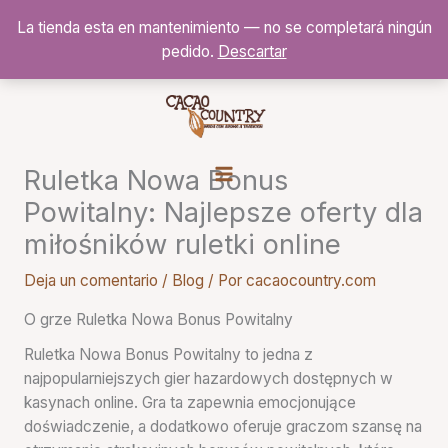
Ir
La tienda esta en mantenimiento — no se completará ningún
al
pedido.
Descartar
contenido
Ruletka Nowa Bonus
Powitalny: Najlepsze oferty dla
miłośników ruletki online
Deja un comentario
/
Blog
/ Por
cacaocountry.com
O grze Ruletka Nowa Bonus Powitalny
Ruletka Nowa Bonus Powitalny to jedna z
najpopularniejszych gier hazardowych dostępnych w
kasynach online. Gra ta zapewnia emocjonujące
doświadczenie, a dodatkowo oferuje graczom szansę na