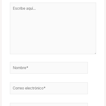
Escribe
aquí...
Nombre*
Correo
electrónico*
Web