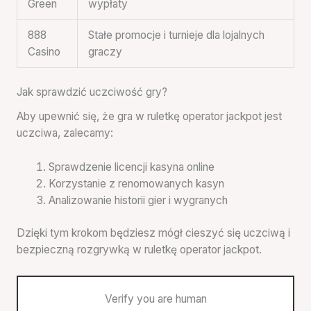
Green
wypłaty
888
Stałe promocje i turnieje dla lojalnych
Casino
graczy
Jak sprawdzić uczciwość gry?
Aby upewnić się, że gra w ruletkę operator jackpot jest
uczciwa, zalecamy:
Sprawdzenie licencji kasyna online
Korzystanie z renomowanych kasyn
Analizowanie historii gier i wygranych
Dzięki tym krokom będziesz mógł cieszyć się uczciwą i
bezpieczną rozgrywką w ruletkę operator jackpot.
Verify you are human