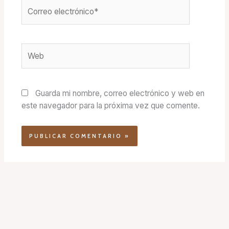
Correo
electrónico*
Web
Guarda mi nombre, correo electrónico y web en
este navegador para la próxima vez que comente.