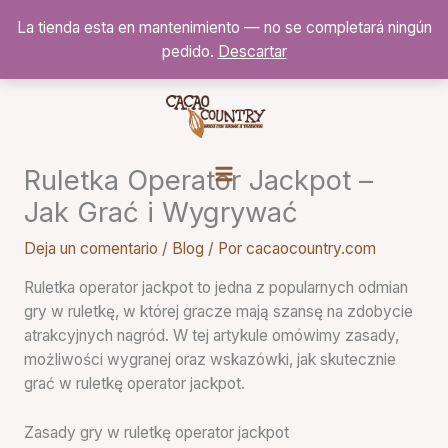
Ir
La tienda esta en mantenimiento — no se completará ningún
al
pedido.
Descartar
contenido
Ruletka Operator Jackpot –
Jak Grać i Wygrywać
Deja un comentario
/
Blog
/ Por
cacaocountry.com
Ruletka operator jackpot to jedna z popularnych odmian
gry w ruletkę, w której gracze mają szansę na zdobycie
atrakcyjnych nagród. W tej artykule omówimy zasady,
możliwości wygranej oraz wskazówki, jak skutecznie
grać w ruletkę operator jackpot.
Zasady gry w ruletkę operator jackpot