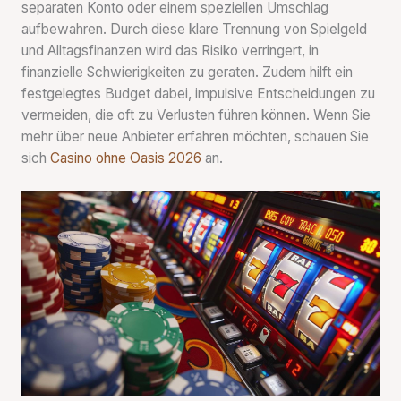
separaten Konto oder einem speziellen Umschlag
aufbewahren. Durch diese klare Trennung von Spielgeld
und Alltagsfinanzen wird das Risiko verringert, in
finanzielle Schwierigkeiten zu geraten. Zudem hilft ein
festgelegtes Budget dabei, impulsive Entscheidungen zu
vermeiden, die oft zu Verlusten führen können. Wenn Sie
mehr über neue Anbieter erfahren möchten, schauen Sie
sich
Casino ohne Oasis 2026
an.