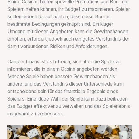
Einige Casinos bieten spezielle Promotions und Boni, die
Spielern helfen können, ihr Budget zu maximieren. Spieler
sollten jedoch darauf achten, dass diese Boni an
bestimmte Bedingungen geknüpft sind. Ein kluger
Umgang mit diesen Angeboten kann die Gewinnchancen
erhöhen, erfordert jedoch auch ein gutes Verständnis der
damit verbundenen Risiken und Anforderungen.
Darüber hinaus ist es hilfreich, sich über die Spiele zu
informieren, die in einem Casino angeboten werden.
Manche Spiele haben bessere Gewinnchancen als
andere, und das Verständnis dieser Unterschiede kann
entscheidend sein für das finanzielle Ergebnis eines
Spielers. Eine kluge Wahl der Spiele kann dazu beitragen,
das Budget effektiver zu verwalten und das Spielerlebnis
insgesamt zu verbessern.