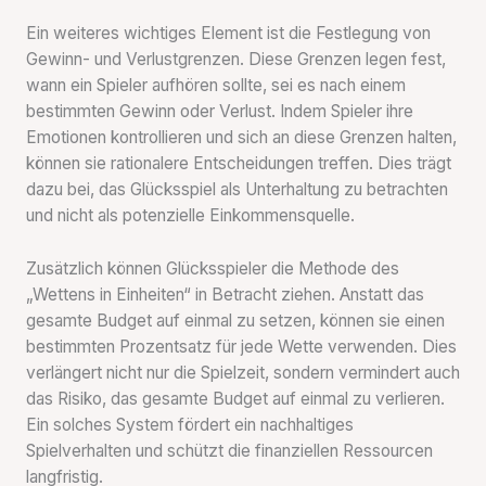
Ein weiteres wichtiges Element ist die Festlegung von
Gewinn- und Verlustgrenzen. Diese Grenzen legen fest,
wann ein Spieler aufhören sollte, sei es nach einem
bestimmten Gewinn oder Verlust. Indem Spieler ihre
Emotionen kontrollieren und sich an diese Grenzen halten,
können sie rationalere Entscheidungen treffen. Dies trägt
dazu bei, das Glücksspiel als Unterhaltung zu betrachten
und nicht als potenzielle Einkommensquelle.
Zusätzlich können Glücksspieler die Methode des
„Wettens in Einheiten“ in Betracht ziehen. Anstatt das
gesamte Budget auf einmal zu setzen, können sie einen
bestimmten Prozentsatz für jede Wette verwenden. Dies
verlängert nicht nur die Spielzeit, sondern vermindert auch
das Risiko, das gesamte Budget auf einmal zu verlieren.
Ein solches System fördert ein nachhaltiges
Spielverhalten und schützt die finanziellen Ressourcen
langfristig.