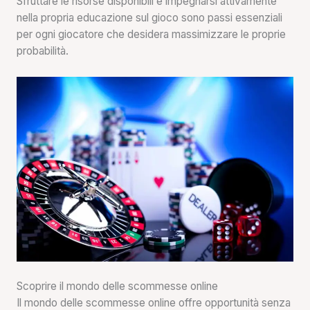
Sfruttare le risorse disponibili e impegnarsi attivamente
nella propria educazione sul gioco sono passi essenziali
per ogni giocatore che desidera massimizzare le proprie
probabilità.
Scoprire il mondo delle scommesse online
Il mondo delle scommesse online offre opportunità senza