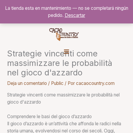
Ir
La tienda esta en mantenimiento — no se completará ningún
al
pedido.
Descartar
contenido
Strategie vincenti come
massimizzare le probabilità
nel gioco d'azzardo
Deja un comentario
/
Public
/ Por
cacaocountry.com
Strategie vincenti come massimizzare le probabilità nel
gioco d'azzardo
Comprendere le basi del gioco d’azzardo
Il gioco d’azzardo è un’attività che affonda le radici nella
storia umana, evolvendosi nel corso dei secoli. Oggi,