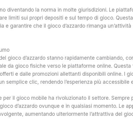
nno diventando la norma in molte giurisdizioni. Le piatta
are limiti sui propri depositi e sul tempo di gioco. Ques
a e garantire che il gioco d’azzardo rimanga un’attività
sumo
e del gioco d’azzardo stanno rapidamente cambiando, c
ale da gioco fisiche verso le piattaforme online. Questa 
offerti e dalle promozioni allettanti disponibili online. I
n semplice clic, rendendo l’esperienza più accessibile 
e per il gioco mobile ha rivoluzionato il settore. Sempre
 gioco d’azzardo ovunque e in qualsiasi momento. Le app
nvolgente, aumentando ulteriormente l’attrattiva del gioco