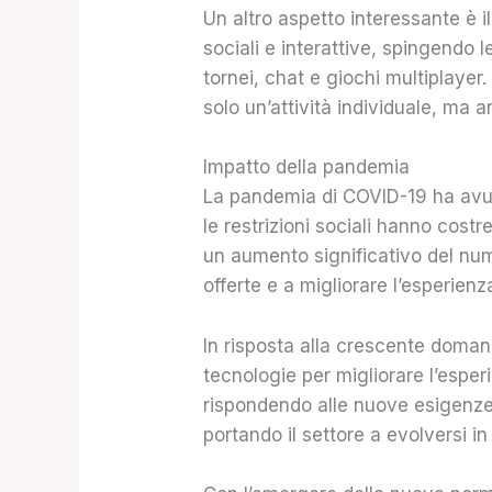
Un altro aspetto interessante è 
sociali e interattive, spingendo
tornei, chat e giochi multiplaye
solo un’attività individuale, ma 
Impatto della pandemia
La pandemia di COVID-19 ha avuto
le restrizioni sociali hanno cost
un aumento significativo del nume
offerte e a migliorare l’esperien
In risposta alla crescente doma
tecnologie per migliorare l’esperi
rispondendo alle nuove esigenze 
portando il settore a evolversi in