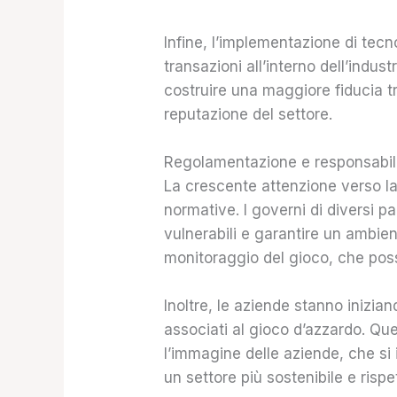
Infine, l’implementazione di tec
transazioni all’interno dell’indus
costruire una maggiore fiducia tr
reputazione del settore.
Regolamentazione e responsabili
La crescente attenzione verso la
normative. I governi di diversi 
vulnerabili e garantire un ambien
monitoraggio del gioco, che pos
Inoltre, le aziende stanno inizia
associati al gioco d’azzardo. Q
l’immagine delle aziende, che si 
un settore più sostenibile e rispe