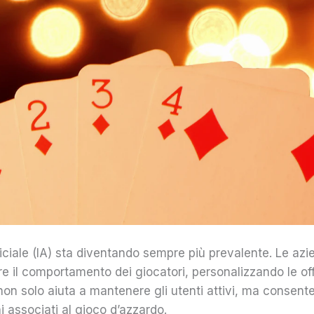
rtificiale (IA) sta diventando sempre più prevalente. Le az
re il comportamento dei giocatori, personalizzando le of
on solo aiuta a mantenere gli utenti attivi, ma consent
hi associati al gioco d’azzardo.