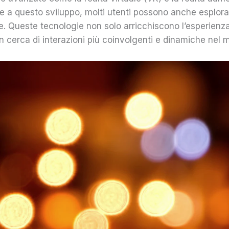
e a questo sviluppo, molti utenti possono anche esplora
e. Queste tecnologie non solo arricchiscono l’esperienza
n cerca di interazioni più coinvolgenti e dinamiche nel 