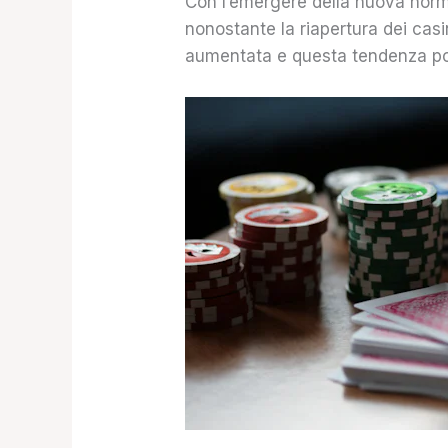
Con l’emergere della nuova normal
nonostante la riapertura dei casi
aumentata e questa tendenza potr