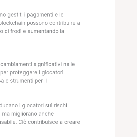
no gestiti i pagamenti e le
a blockchain possono contribuire a
hio di frodi e aumentando la
cambiamenti significativi nelle
per proteggere i giocatori
a e strumenti per il
ducano i giocatori sui rischi
e, ma migliorano anche
nsabile. Ciò contribuisce a creare