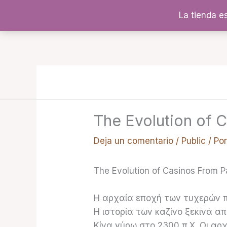
Ir
La tienda e
al
contenido
The Evolution of 
Deja un comentario
/
Public
/ Po
The Evolution of Casinos From P
Η αρχαία εποχή των τυχερών π
Η ιστορία των καζίνο ξεκινά α
Κίνα γύρω στο 2300 π.Χ. Οι αρχ