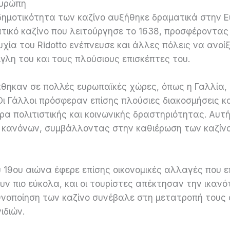
Ευρώπη
 δημοτικότητα των καζίνο αυξήθηκε δραματικά στην Ε
ρατικό καζίνο που λειτούργησε το 1638, προσφέροντας 
χία του Ridotto ενέπνευσε και άλλες πόλεις να ανοίξ
ίγλη του και τους πλούσιους επισκέπτες του.
άθηκαν σε πολλές ευρωπαϊκές χώρες, όπως η Γαλλία,
Οι Γάλλοι πρόσφεραν επίσης πλούσιες διακοσμήσεις κα
ρα πολιτιστικής και κοινωνικής δραστηριότητας. Αυ
αι κανόνων, συμβάλλοντας στην καθιέρωση των καζίν
19ου αιώνα έφερε επίσης οικονομικές αλλαγές που ε
ν πιο εύκολα, και οι τουρίστες απέκτησαν την ικανό
εθνοποίηση των καζίνο συνέβαλε στη μετατροπή τους
ιδιών.