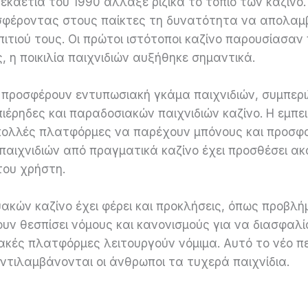
εκαετία του 1990 άλλαξε ριζικά το τοπίο των καζίνο.
οσφέροντας στους παίκτες τη δυνατότητα να απολα
πιτιού τους. Οι πρώτοι ιστότοποι καζίνο παρουσίασαν
, η ποικιλία παιχνιδιών αυξήθηκε σημαντικά.
ο προσφέρουν εντυπωσιακή γκάμα παιχνιδιών, συμπε
έρηδες και παραδοσιακών παιχνιδιών καζίνο. Η εμπειρ
ε πολλές πλατφόρμες να παρέχουν μπόνους και προσφ
παιχνιδιών από πραγματικά καζίνο έχει προσθέσει α
του χρήστη.
ακών καζίνο έχει φέρει και προκλήσεις, όπως προβλή
ν θεσπίσει νόμους και κανονισμούς για να διασφαλίσο
υακές πλατφόρμες λειτουργούν νόμιμα. Αυτό το νέο πε
τιλαμβάνονται οι άνθρωποι τα τυχερά παιχνίδια.