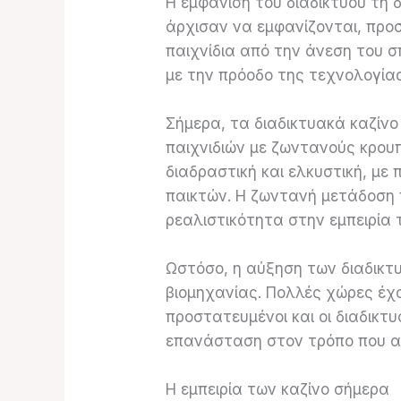
Η εμφάνιση του διαδικτύου τη δ
άρχισαν να εμφανίζονται, πρ
παιχνίδια από την άνεση του σ
με την πρόοδο της τεχνολογίας
Σήμερα, τα διαδικτυακά καζίν
παιχνιδιών με ζωντανούς κρουπι
διαδραστική και ελκυστική, μ
παικτών. Η ζωντανή μετάδοση 
ρεαλιστικότητα στην εμπειρία 
Ωστόσο, η αύξηση των διαδικτυ
βιομηχανίας. Πολλές χώρες έχου
προστατευμένοι και οι διαδικτ
επανάσταση στον τρόπο που αν
Η εμπειρία των καζίνο σήμερα