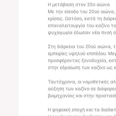
Η μετάβαση στον 20ο αιώνα
Με την είσοδο του 20ού αιώνα, 
κρίσεις. Ωστόσο, κατά τη διάρ
επαναλειτουργία του καζίνο το
ψυχαγωγία έδωσαν νέα πνοή στ
Στη διάρκεια του 20ού αιώνα, 
εμπειρίες υψηλού επιπέδου. Με
προσφέροντας ξενοδοχεία, εστ
στην εδραίωση των καζίνο ως 
Ταυτόχρονα, οι νομοθετικές α
αύξηση των καζίνο σε διάφορε
βιομηχανίας και στην προστασί
Η ψηφιακή εποχή και τα διαδικ