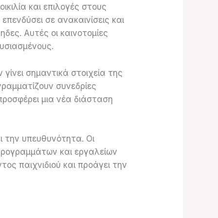
ικιλία και επιλογές στους
επενδύσει σε ανακαινίσεις και
ηδες. Αυτές οι καινοτομίες
ουσιασμένους.
 γίνει σημαντικά στοιχεία της
ογραμματίζουν συνεδρίες
 προσφέρει μια νέα διάσταση
ι την υπευθυνότητα. Οι
προγραμμάτων και εργαλείων
τος παιχνιδιού και προάγει την