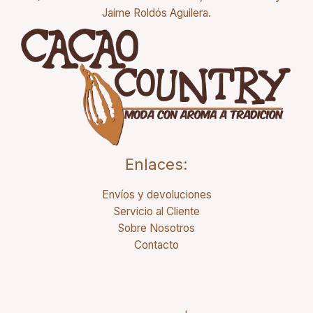
Jaime Roldós Aguilera.
Enlaces:
Envíos y devoluciones
Servicio al Cliente
Sobre Nosotros
Contacto