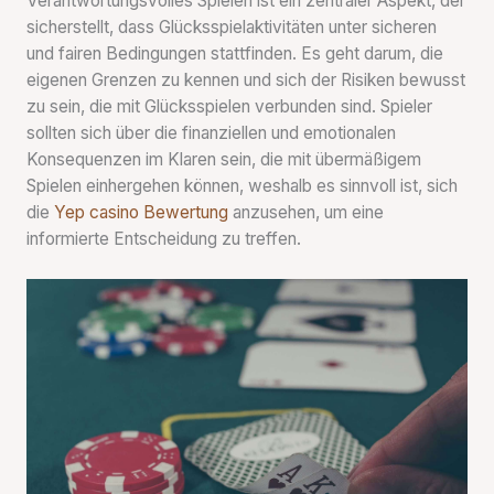
Verantwortungsvolles Spielen ist ein zentraler Aspekt, der
sicherstellt, dass Glücksspielaktivitäten unter sicheren
und fairen Bedingungen stattfinden. Es geht darum, die
eigenen Grenzen zu kennen und sich der Risiken bewusst
zu sein, die mit Glücksspielen verbunden sind. Spieler
sollten sich über die finanziellen und emotionalen
Konsequenzen im Klaren sein, die mit übermäßigem
Spielen einhergehen können, weshalb es sinnvoll ist, sich
die
Yep casino Bewertung
anzusehen, um eine
informierte Entscheidung zu treffen.