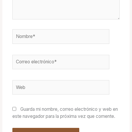
Nombre*
Correo
electrónico*
Web
Guarda mi nombre, correo electrónico y web en
este navegador para la próxima vez que comente.