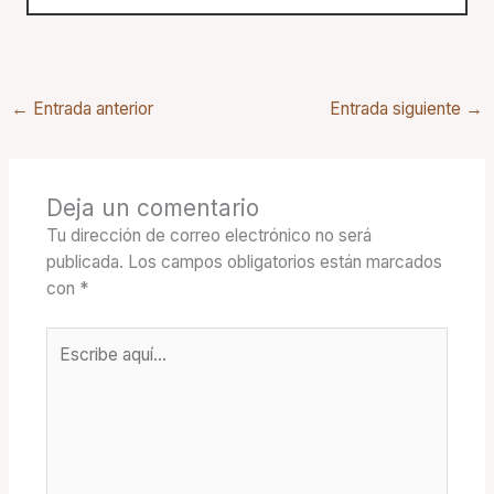
←
Entrada anterior
Entrada siguiente
→
Deja un comentario
Tu dirección de correo electrónico no será
publicada.
Los campos obligatorios están marcados
con
*
Escribe
aquí...