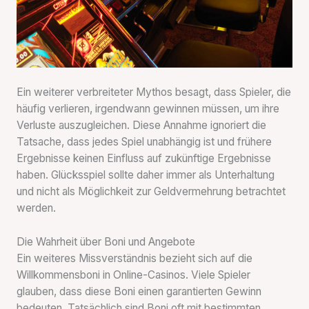
Ein weiterer verbreiteter Mythos besagt, dass Spieler, die
häufig verlieren, irgendwann gewinnen müssen, um ihre
Verluste auszugleichen. Diese Annahme ignoriert die
Tatsache, dass jedes Spiel unabhängig ist und frühere
Ergebnisse keinen Einfluss auf zukünftige Ergebnisse
haben. Glücksspiel sollte daher immer als Unterhaltung
und nicht als Möglichkeit zur Geldvermehrung betrachtet
werden.
Die Wahrheit über Boni und Angebote
Ein weiteres Missverständnis bezieht sich auf die
Willkommensboni in Online-Casinos. Viele Spieler
glauben, dass diese Boni einen garantierten Gewinn
bedeuten. Tatsächlich sind Boni oft mit bestimmten