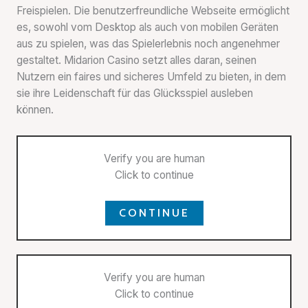
Freispielen. Die benutzerfreundliche Webseite ermöglicht
es, sowohl vom Desktop als auch von mobilen Geräten
aus zu spielen, was das Spielerlebnis noch angenehmer
gestaltet. Midarion Casino setzt alles daran, seinen
Nutzern ein faires und sicheres Umfeld zu bieten, in dem
sie ihre Leidenschaft für das Glücksspiel ausleben
können.
Verify you are human
Click to continue
CONTINUE
Verify you are human
Click to continue