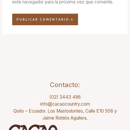
este navegador para la próxima vez que comente.
Contacto:
(02) 3443 486
info@cacaocountry.com
Quito – Ecuador. Los Mastodontes, Calle E10 506 y
Jaime Roldós Aguilera.