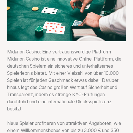
Midarion Casino: Eine vertrauenswürdige Plattform
Midarion Casino ist eine innovative Online-Plattform, die
deutschen Spielern ein sicheres und unterhaltsames
Spielerlebnis bietet. Mit einer Vielzahl von über 10.000
Spielen ist für jeden Geschmack etwas dabei. Darüber
hinaus legt das Casino großen Wert auf Sicherheit und
Transparenz, indem es strenge KYC-Prüfungen
durchführt und eine internationale Glücksspiellizenz
besitzt.
Neue Spieler profitieren von attraktiven Angeboten, wie
einem Willkommensbonus von bis zu 3.000 € und 350