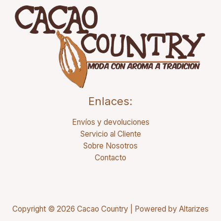
Enlaces:
Envíos y devoluciones
Servicio al Cliente
Sobre Nosotros
Contacto
Copyright © 2026 Cacao Country | Powered by
Altarizes