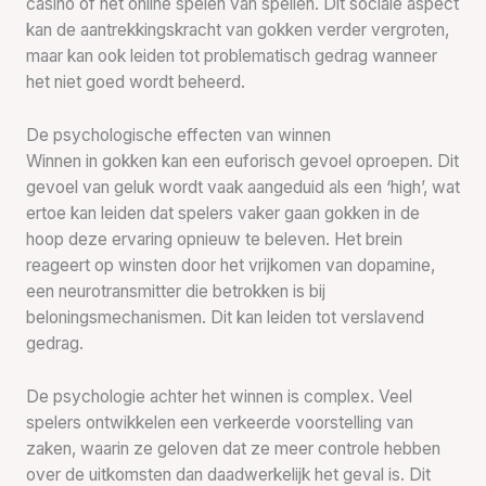
casino of het online spelen van spellen. Dit sociale aspect
kan de aantrekkingskracht van gokken verder vergroten,
maar kan ook leiden tot problematisch gedrag wanneer
het niet goed wordt beheerd.
De psychologische effecten van winnen
Winnen in gokken kan een euforisch gevoel oproepen. Dit
gevoel van geluk wordt vaak aangeduid als een ‘high’, wat
ertoe kan leiden dat spelers vaker gaan gokken in de
hoop deze ervaring opnieuw te beleven. Het brein
reageert op winsten door het vrijkomen van dopamine,
een neurotransmitter die betrokken is bij
beloningsmechanismen. Dit kan leiden tot verslavend
gedrag.
De psychologie achter het winnen is complex. Veel
spelers ontwikkelen een verkeerde voorstelling van
zaken, waarin ze geloven dat ze meer controle hebben
over de uitkomsten dan daadwerkelijk het geval is. Dit